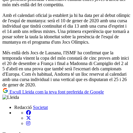
món més enllà del fet competitiu.
Amb el calendari oficial ja establert ja hi ha data per al debut olímpic
de l'esquí de muntanya: serà el 10 de gener de 2020 amb una cursa
individual que tindrà continuïtat el dia 13 amb una cursa d'esprint i
el 14 amb uns relleus mixtes. Una primera experiència que tornarà a
posar sobre la taula la idoneïtat sobre la presència de l'esquí de
muntanya en el programa d'uns Jocs Olímpics.
Més enllà dels Jocs de Lausana, l'ISMF ha confirmat que la
temporada vinent la copa del món constarà de cinc proves amb inici
el 20 de desembre a França i final a Madonna di Campiglio del 2 al
5 d'abril en una prova que també serà l'escenari dels campionats
d'Europa. Com és habitual, Andorra té un lloc reservat al calendari
amb una cursa individual i una vertical que es disputaran el 25 i 26
de gener de 2020.
Escull Lleida com la teva font preferida de Google
Redacció
Societat