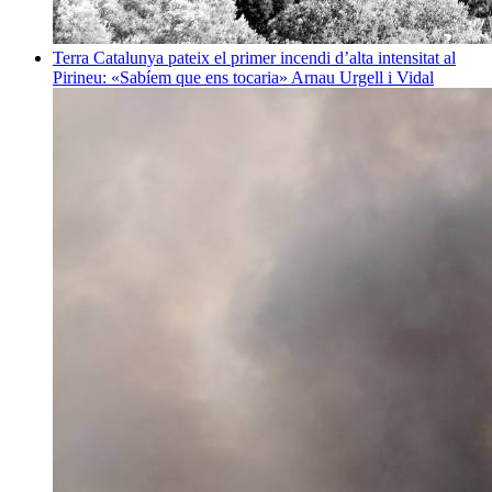
Terra
Catalunya pateix el primer incendi d’alta intensitat al
Pirineu: «Sabíem que ens tocaria»
Arnau Urgell i Vidal