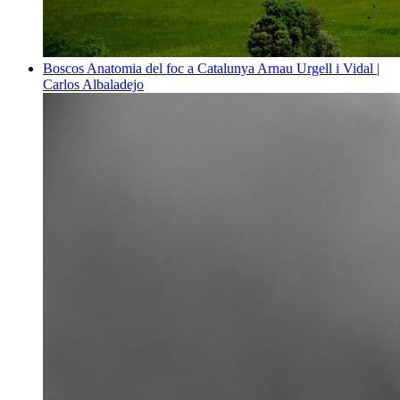
Boscos
Anatomia del foc a Catalunya
Arnau Urgell i Vidal |
Carlos Albaladejo