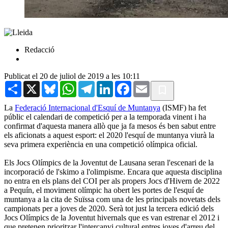
Redacció
Publicat el 20 de juliol de 2019 a les 10:11
Share
X
Bluesky
WhatsApp
Telegram
LinkedIn
Facebook
Email
La
Federació Internacional d'Esquí de Muntanya
(ISMF) ha fet
públic el calendari de competició per a la temporada vinent i ha
confirmat d'aquesta manera allò que ja fa mesos és ben sabut entre
els aficionats a aquest esport: el 2020 l'esquí de muntanya viurà la
seva primera experiència en una competició olímpica oficial.
Els Jocs Olímpics de la Joventut de Lausana seran l'escenari de la
incorporació de l'skimo a l'olimpisme. Encara que aquesta disciplina
no entra en els plans del COI per als propers Jocs d'Hivern de 2022
a Pequín, el moviment olímpic ha obert les portes de l'esquí de
muntanya a la cita de Suïssa com una de les principals novetats dels
campionats per a joves de 2020. Serà tot just la tercera edició dels
Jocs Olímpics de la Joventut hivernals que es van estrenar el 2012 i
que pretenen prioritzar l'intercanvi cultural entres joves d'arreu del