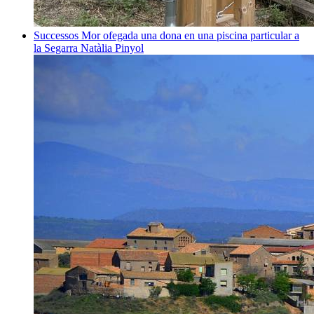
Successos
Mor ofegada una dona en una piscina particular a
la Segarra
Natàlia Pinyol