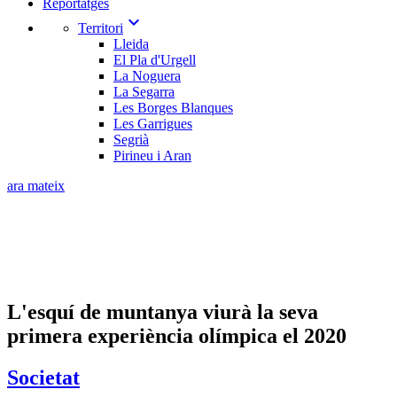
Reportatges
expand_more
Territori
Lleida
El Pla d'Urgell
La Noguera
La Segarra
Les Borges Blanques
Les Garrigues
Segrià
Pirineu i Aran
ara mateix
L'esquí de muntanya viurà la seva
primera experiència olímpica el 2020
Societat