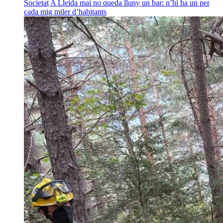
Societat
A Lleida mai no queda lluny un bar: n’hi ha un per
cada mig miler d’habitants