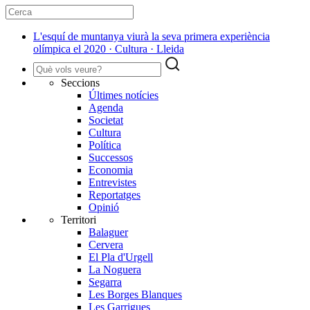
L'esquí de muntanya viurà la seva primera experiència
olímpica el 2020 · Cultura · Lleida
Seccions
Últimes notícies
Agenda
Societat
Cultura
Política
Successos
Economia
Entrevistes
Reportatges
Opinió
Territori
Balaguer
Cervera
El Pla d'Urgell
La Noguera
Segarra
Les Borges Blanques
Les Garrigues