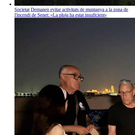
Societat
Demanen evitar activitats de muntanya a la zona de
l'incendi de Senet: «La pluja ha estat insuficient»