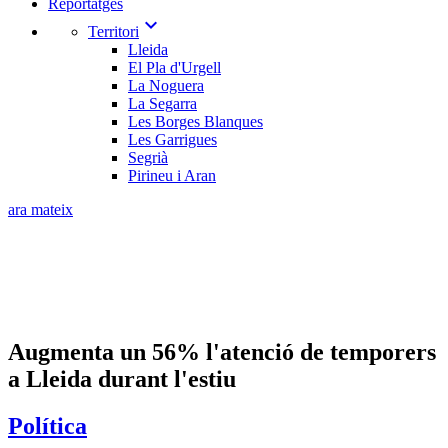
Reportatges
expand_more
Territori
Lleida
El Pla d'Urgell
La Noguera
La Segarra
Les Borges Blanques
Les Garrigues
Segrià
Pirineu i Aran
ara mateix
Augmenta un 56% l'atenció de temporers
a Lleida durant l'estiu
Política