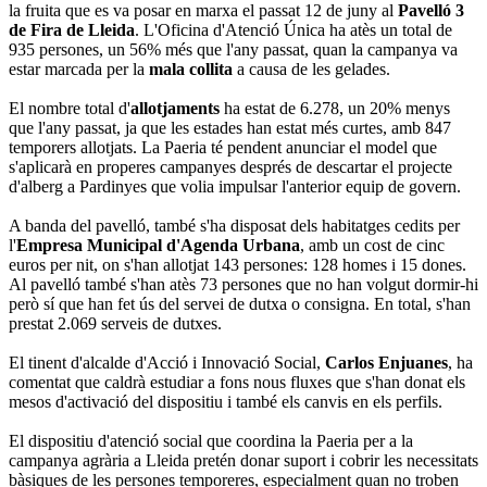
la fruita que es va posar en marxa el passat 12 de juny al
Pavelló 3
de Fira de Lleida
. L'Oficina d'Atenció Única ha atès un total de
935 persones, un 56% més que l'any passat, quan la campanya va
estar marcada per la
mala collita
a causa de les gelades.
El nombre total d'
allotjaments
ha estat de 6.278, un 20% menys
que l'any passat, ja que les estades han estat més curtes, amb 847
temporers allotjats. La Paeria té pendent anunciar el model que
s'aplicarà en properes campanyes després de descartar el projecte
d'alberg a Pardinyes que volia impulsar l'anterior equip de govern.
A banda del pavelló, també s'ha disposat dels habitatges cedits per
l'
Empresa Municipal d'Agenda Urbana
, amb un cost de cinc
euros per nit, on s'han allotjat 143 persones: 128 homes i 15 dones.
Al pavelló també s'han atès 73 persones que no han volgut dormir-hi
però sí que han fet ús del servei de dutxa o consigna. En total, s'han
prestat 2.069 serveis de dutxes.
El tinent d'alcalde d'Acció i Innovació Social,
Carlos Enjuanes
, ha
comentat que caldrà estudiar a fons nous fluxes que s'han donat els
mesos d'activació del dispositiu i també els canvis en els perfils.
El dispositiu d'atenció social que coordina la Paeria per a la
campanya agrària a Lleida pretén donar suport i cobrir les necessitats
bàsiques de les persones temporeres, especialment quan no troben