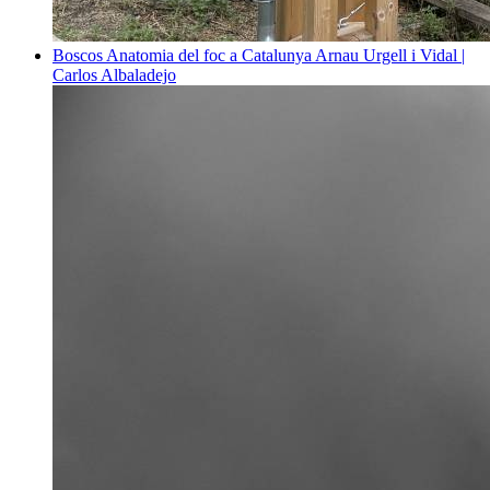
Boscos
Anatomia del foc a Catalunya
Arnau Urgell i Vidal |
Carlos Albaladejo