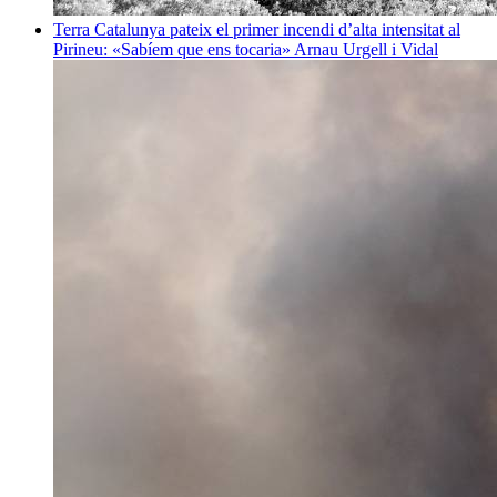
Terra
Catalunya pateix el primer incendi d’alta intensitat al
Pirineu: «Sabíem que ens tocaria»
Arnau Urgell i Vidal