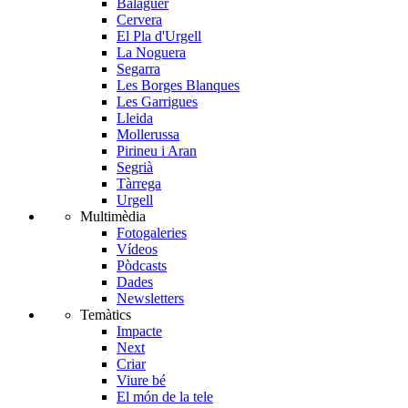
Balaguer
Cervera
El Pla d'Urgell
La Noguera
Segarra
Les Borges Blanques
Les Garrigues
Lleida
Mollerussa
Pirineu i Aran
Segrià
Tàrrega
Urgell
Multimèdia
Fotogaleries
Vídeos
Pòdcasts
Dades
Newsletters
Temàtics
Impacte
Next
Criar
Viure bé
El món de la tele