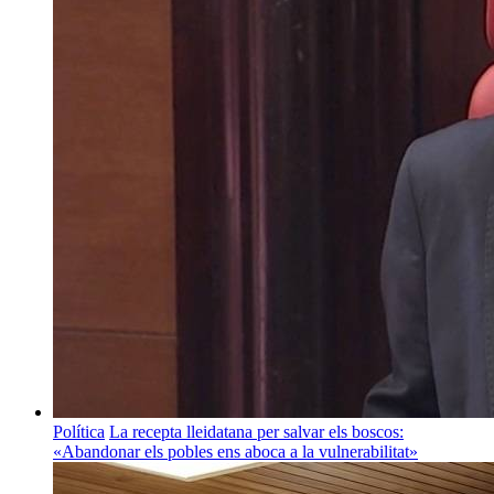
Política
La recepta lleidatana per salvar els boscos:
«Abandonar els pobles ens aboca a la vulnerabilitat»