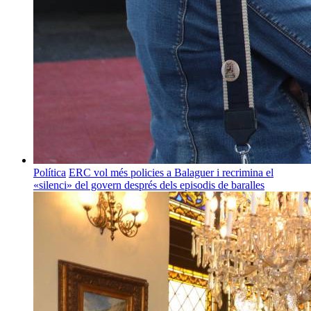
Política
ERC vol més policies a Balaguer i recrimina el
«silenci» del govern després dels episodis de baralles