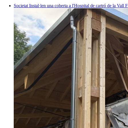
Societat
Instal·len una coberta a l'Hospital de cartró de la Vall F