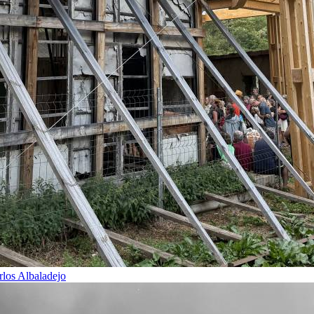
rlos Albaladejo