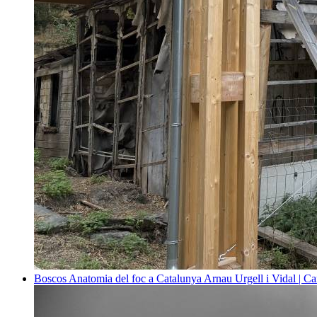
Boscos
Anatomia del foc a Catalunya
Arnau Urgell i Vidal | Ca