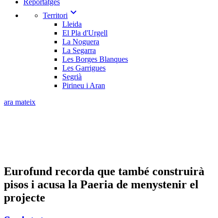
Reportatges
expand_more
Territori
Lleida
El Pla d'Urgell
La Noguera
La Segarra
Les Borges Blanques
Les Garrigues
Segrià
Pirineu i Aran
ara mateix
Eurofund recorda que també construirà
pisos i acusa la Paeria de menystenir el
projecte