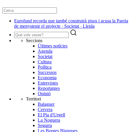
Eurofund recorda que també construirà pisos i acusa la Paeria
de menystenir el projecte · Societat · Lleida
Seccions
Últimes notícies
Agenda
Societat
Cultura
Política
Successos
Economia
Entrevistes
Reportatges
Opinió
Territori
Balaguer
Cervera
El Pla d'Urgell
La Noguera
Segarra
Les Borges Blanques