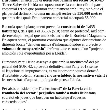
Eurofund
remarca que el
desenvolupament del sector SUR-42-
Torre Salses
de Lleida no suposa només la construcció del parc
comercial i d'oci que promou conjuntament amb Frey, sinó que el
pla parcial defineix i ordena
un ampli sector de 550.000 metres
quadrats dels quals l'equipament comercial n'ocuparà 55.000.
Recorda que el planejament preveu la
construcció de 1.435
habitatges
, dels quals el 35,5% (510) seran de protecció, així com
desenvolupar l'espai que uneix els barris de la Bordeta i Magraners.
En aquest sentit, el promotor considera que algunes declaracions de
dirigents locals "denoten manca d'informació sobre el projecte o
voluntat de menystenir-lo
" i referma que es tracta d'un "projecte
ambiciós i ple d'oportunitats per a Lleida".
Eurofund Parc Lleida assenyala que amb la modificació del pla
parcial del SUR-42, aprovada definitivament l'any 2018 sense
al·legacions ni impugnacions, es va incorporar aquesta dotació
d'habitatge protegit,
atenent el que estableix la normativa vigent
i
les necessitats d'aquesta tipologia de pisos a Lleida.
Per això, considera que l'"
alentiment" de la Paeria en la
tramitació del sector "perjudica també a molts lleidatans
,
sobretot els joves que busquen un habitatge d'aquestes
característiques".