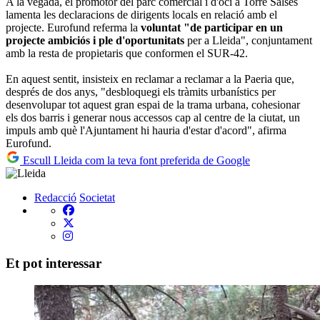
A la vegada, el promotor del parc comercial i d'oci a Torre Salses
lamenta les declaracions de dirigents locals en relació amb el
projecte. Eurofund referma la
voluntat "de participar en un
projecte ambiciós i ple d'oportunitats
per a Lleida", conjuntament
amb la resta de propietaris que conformen el SUR-42.
En aquest sentit, insisteix en reclamar a reclamar a la Paeria que,
després de dos anys, "desbloquegi els tràmits urbanístics per
desenvolupar tot aquest gran espai de la trama urbana, cohesionar
els dos barris i generar nous accessos cap al centre de la ciutat, un
impuls amb què l'Ajuntament hi hauria d'estar d'acord", afirma
Eurofund.
Escull Lleida com la teva font preferida de Google
Redacció
Societat
Et pot interessar