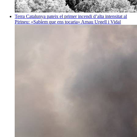
Terra
Catalunya pateix el primer incendi d’alta intensitat al
Pirineu: «Sabíem que ens tocaria»
Arnau Urgell i Vidal