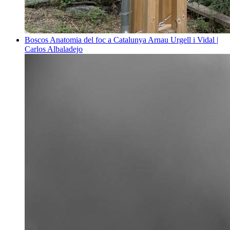
Boscos
Anatomia del foc a Catalunya
Arnau Urgell i Vidal |
Carlos Albaladejo