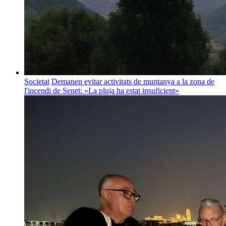
Societat
Demanen evitar activitats de muntanya a la zona de
l'incendi de Senet: «La pluja ha estat insuficient»