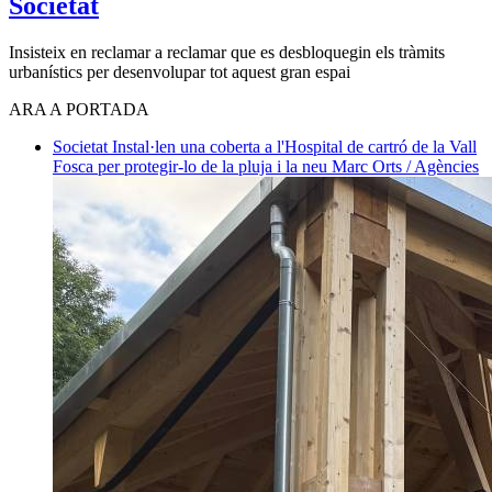
Societat
Insisteix en reclamar a reclamar que es desbloquegin els tràmits
urbanístics per desenvolupar tot aquest gran espai
ARA A PORTADA
Societat
Instal·len una coberta a l'Hospital de cartró de la Vall
Fosca per protegir-lo de la pluja i la neu
Marc Orts / Agències