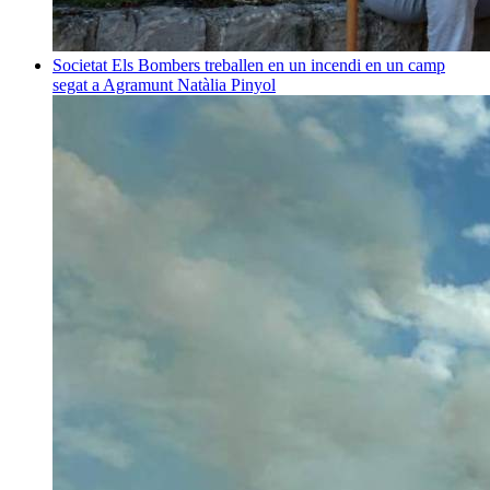
Societat
Els Bombers treballen en un incendi en un camp
segat a Agramunt
Natàlia Pinyol