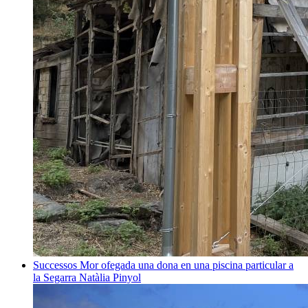
Successos
Mor ofegada una dona en una piscina particular a
la Segarra
Natàlia Pinyol