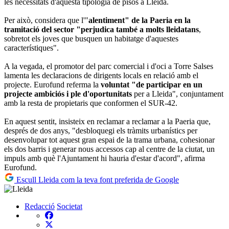
les necessitats d'aquesta tipologia de pisos a Lleida.
Per això, considera que l'"
alentiment" de la Paeria en la
tramitació del sector "perjudica també a molts lleidatans
,
sobretot els joves que busquen un habitatge d'aquestes
característiques".
A la vegada, el promotor del parc comercial i d'oci a Torre Salses
lamenta les declaracions de dirigents locals en relació amb el
projecte. Eurofund referma la
voluntat "de participar en un
projecte ambiciós i ple d'oportunitats
per a Lleida", conjuntament
amb la resta de propietaris que conformen el SUR-42.
En aquest sentit, insisteix en reclamar a reclamar a la Paeria que,
després de dos anys, "desbloquegi els tràmits urbanístics per
desenvolupar tot aquest gran espai de la trama urbana, cohesionar
els dos barris i generar nous accessos cap al centre de la ciutat, un
impuls amb què l'Ajuntament hi hauria d'estar d'acord", afirma
Eurofund.
Escull Lleida com la teva font preferida de Google
Redacció
Societat