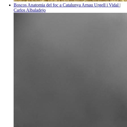
Boscos
Anatomia del foc a Catalunya
Arnau Urgell i Vidal |
Carlos Albaladejo