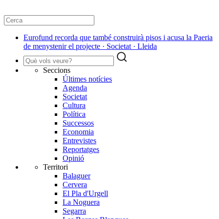
Eurofund recorda que també construirà pisos i acusa la Paeria
de menystenir el projecte · Societat · Lleida
Seccions
Últimes notícies
Agenda
Societat
Cultura
Política
Successos
Economia
Entrevistes
Reportatges
Opinió
Territori
Balaguer
Cervera
El Pla d'Urgell
La Noguera
Segarra