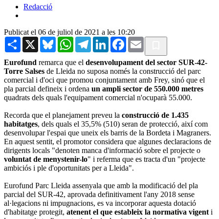
Redacció
Publicat el 06 de juliol de 2021 a les 10:20
Share
X
Bluesky
WhatsApp
Telegram
LinkedIn
Facebook
Email
Eurofund
remarca que el
desenvolupament del sector SUR-42-
Torre Salses
de Lleida no suposa només la construcció del parc
comercial i d'oci que promou conjuntament amb Frey, sinó que el
pla parcial defineix i ordena
un ampli sector de 550.000 metres
quadrats dels quals l'equipament comercial n'ocuparà 55.000.
Recorda que el planejament preveu la
construcció de 1.435
habitatges
, dels quals el 35,5% (510) seran de protecció, així com
desenvolupar l'espai que uneix els barris de la Bordeta i Magraners.
En aquest sentit, el promotor considera que algunes declaracions de
dirigents locals "denoten manca d'informació sobre el projecte o
voluntat de menystenir-lo
" i referma que es tracta d'un "projecte
ambiciós i ple d'oportunitats per a Lleida".
Eurofund Parc Lleida assenyala que amb la modificació del pla
parcial del SUR-42, aprovada definitivament l'any 2018 sense
al·legacions ni impugnacions, es va incorporar aquesta dotació
d'habitatge protegit,
atenent el que estableix la normativa vigent
i