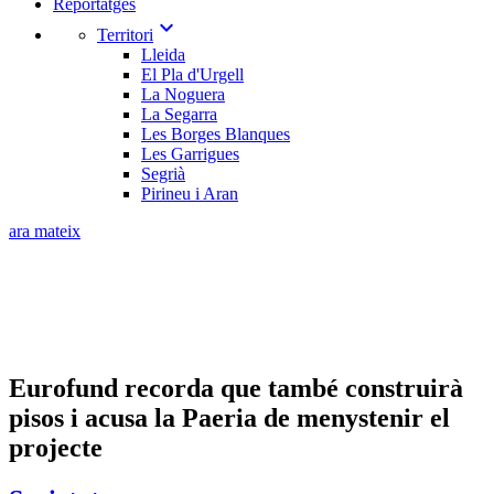
Reportatges
expand_more
Territori
Lleida
El Pla d'Urgell
La Noguera
La Segarra
Les Borges Blanques
Les Garrigues
Segrià
Pirineu i Aran
ara mateix
Eurofund recorda que també construirà
pisos i acusa la Paeria de menystenir el
projecte