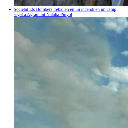
Societat
Els Bombers treballen en un incendi en un camp
segat a Agramunt
Natàlia Pinyol