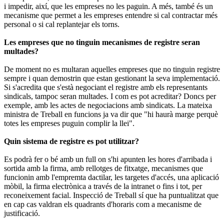
i impedir, així, que les empreses no les paguin. A més, també és un
mecanisme que permet a les empreses entendre si cal contractar més
personal o si cal replantejar els torns.
Les empreses que no tinguin mecanismes de registre seran
multades?
De moment no es multaran aquelles empreses que no tinguin registre
sempre i quan demostrin que estan gestionant la seva implementació.
Si s'acredita que s'està negociant el registre amb els representants
sindicals, tampoc seran multades. I com es pot acreditar? Doncs per
exemple, amb les actes de negociacions amb sindicats. La mateixa
ministra de Treball en funcions ja va dir que "hi haurà marge perquè
totes les empreses puguin complir la llei".
Quin sistema de registre es pot utilitzar?
Es podrà fer o bé amb un full on s'hi apunten les hores d'arribada i
sortida amb la firma, amb rellotges de fitxatge, mecanismes que
funcionin amb l'empremta dactilar, les targetes d'accés, una aplicació
mòbil, la firma electrònica a través de la intranet o fins i tot, per
reconeixement facial. Inspecció de Treball sí que ha puntualitzat que
en cap cas valdran els quadrants d'horaris com a mecanisme de
justificació.