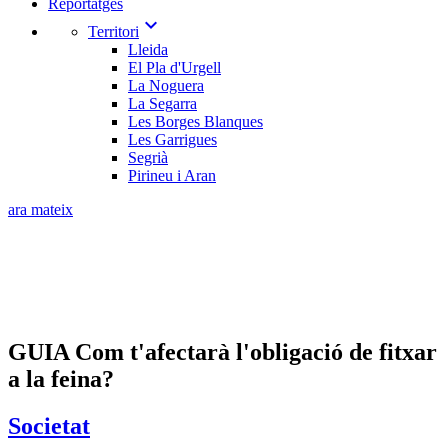
Reportatges
expand_more
Territori
Lleida
El Pla d'Urgell
La Noguera
La Segarra
Les Borges Blanques
Les Garrigues
Segrià
Pirineu i Aran
ara mateix
GUIA Com t'afectarà l'obligació de fitxar
a la feina?
Societat