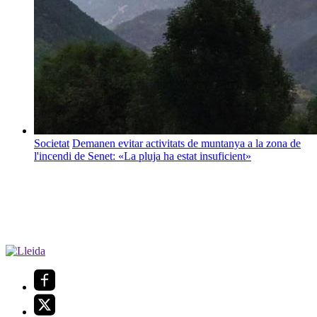
Societat
Demanen evitar activitats de muntanya a la zona de
l'incendi de Senet: «La pluja ha estat insuficient»