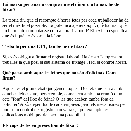
I si marxo per anar a comprar-me el dinar o a fumar, he de
fitxar?
La teoria diu que el recompte d'hores fetes per cada treballador ha de
ser el més fidel possible. La polèmica apareix aquí: què hauria i què
no hauria de computar-se com a horari laboral? El text no especifica
què és i què no és jornada laboral.
Treballo per una ETT; també he de fitxar?
Sí, estàs obligat a firmar el registre laboral. Ha de ser l'empresa on
treballes la que posi el seu sistema de fitxatge i faci el control horari.
Què passa amb aquelles feines que no són d'oficina? Com
firmo?
Aquest és el gran debat que genera aquest Decret: què passa amb
aquelles feines que, per exemple, comencen amb una reunió o un
acte "fora" del lloc de feina? O les que acaben també fora de
l'oficina? Això dependrà de cada empresa, però els mecanismes per
portar un control del registre són variats, i per exemple les
aplicacions mòbil podrien ser una possibilitat.
Els caps de les empreses han de fitxar?