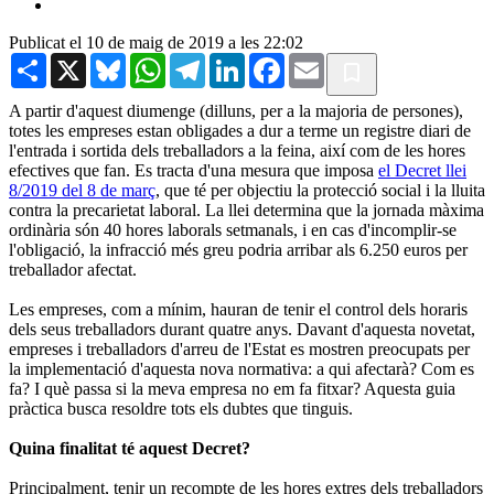
Publicat el 10 de maig de 2019 a les 22:02
Share
X
Bluesky
WhatsApp
Telegram
LinkedIn
Facebook
Email
A partir d'aquest diumenge (dilluns, per a la majoria de persones),
totes les empreses estan obligades a dur a terme un registre diari de
l'entrada i sortida dels treballadors a la feina, així com de les hores
efectives que fan. Es tracta d'una mesura que imposa
el Decret llei
8/2019 del 8 de març
, que té per objectiu la protecció social i la lluita
contra la precarietat laboral. La llei determina que la jornada màxima
ordinària són 40 hores laborals setmanals, i en cas d'incomplir-se
l'obligació, la infracció més greu podria arribar als 6.250 euros per
treballador afectat.
Les empreses, com a mínim, hauran de tenir el control dels horaris
dels seus treballadors durant quatre anys. Davant d'aquesta novetat,
empreses i treballadors d'arreu de l'Estat es mostren preocupats per
la implementació d'aquesta nova normativa: a qui afectarà? Com es
fa? I què passa si la meva empresa no em fa fitxar? Aquesta guia
pràctica busca resoldre tots els dubtes que tinguis.
Quina finalitat té aquest Decret?
Principalment, tenir un recompte de les hores extres dels treballadors