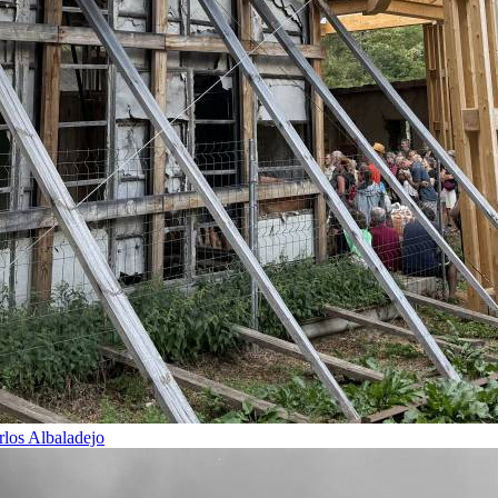
rlos Albaladejo