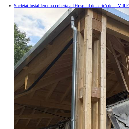
Societat
Instal·len una coberta a l'Hospital de cartró de la Vall F