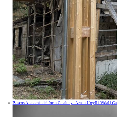
Boscos
Anatomia del foc a Catalunya
Arnau Urgell i Vidal | Ca