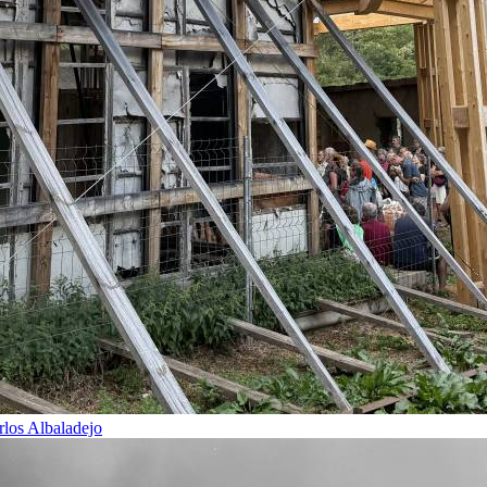
rlos Albaladejo