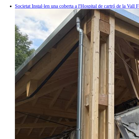
Societat
Instal·len una coberta a l'Hospital de cartró de la Vall F