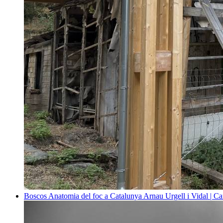
Boscos
Anatomia del foc a Catalunya
Arnau Urgell i Vidal | Ca