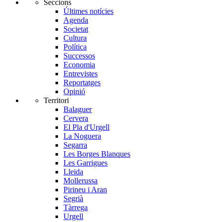
Seccions
Últimes notícies
Agenda
Societat
Cultura
Política
Successos
Economia
Entrevistes
Reportatges
Opinió
Territori
Balaguer
Cervera
El Pla d'Urgell
La Noguera
Segarra
Les Borges Blanques
Les Garrigues
Lleida
Mollerussa
Pirineu i Aran
Segrià
Tàrrega
Urgell