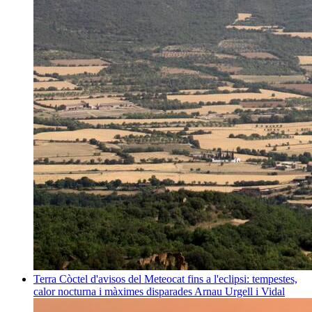
Terra
Còctel d'avisos del Meteocat fins a l'eclipsi: tempestes,
calor nocturna i màximes disparades
Arnau Urgell i Vidal