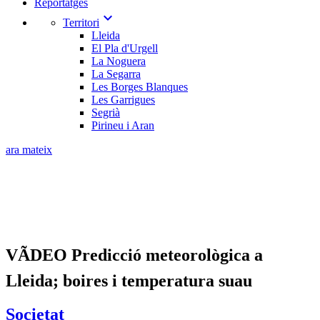
Reportatges
expand_more
Territori
Lleida
El Pla d'Urgell
La Noguera
La Segarra
Les Borges Blanques
Les Garrigues
Segrià
Pirineu i Aran
ara mateix
VÃDEO Predicció meteorològica a
Lleida; boires i temperatura suau
Societat