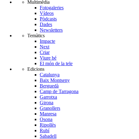
Multimèdia
Fotogaleries
Vídeos
Pòdcasts
Dades
Newsletters
Temàtics
Impacte
Next
Criar
Viure bé
El món de la tele
Edicions
Catalunya
Baix Montseny
Berguedà
Camp de Tarragona
Garrotxa
Girona
Granollers
Manresa
Osona
Ripollès
Rubí
Sabadell