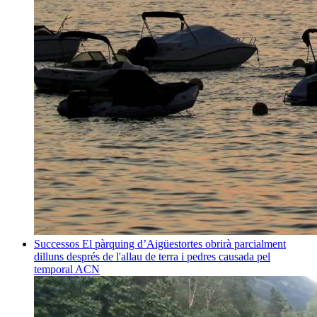
Successos
El pàrquing d’Aigüestortes obrirà parcialment
dilluns després de l'allau de terra i pedres causada pel
temporal
ACN