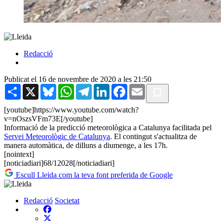
Redacció
Publicat el 16 de novembre de 2020 a les 21:50
Share
X
Bluesky
WhatsApp
Telegram
LinkedIn
Facebook
Email
[youtube]https://www.youtube.com/watch?
v=nOszsVFm73E[/youtube]
Informació de la predicció meteorològica a Catalunya facilitada pel
Servei Meteorològic de Catalunya
. El contingut s'actualitza de
manera automàtica, de dilluns a diumenge, a les 17h.
[nointext]
[noticiadiari]68/12028[/noticiadiari]
Escull Lleida com la teva font preferida de Google
Redacció
Societat