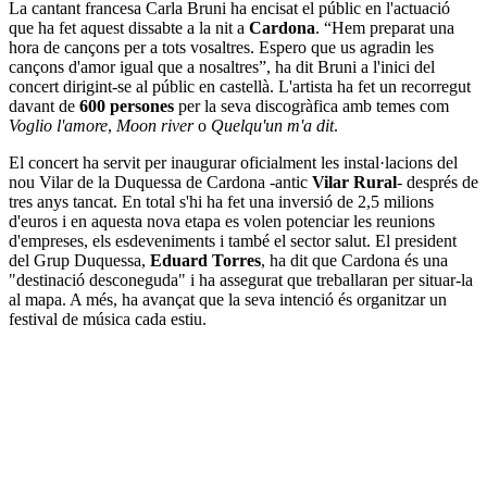
La cantant francesa Carla Bruni ha encisat el públic en l'actuació
que ha fet aquest dissabte a la nit a
Cardona
. “Hem preparat una
hora de cançons per a tots vosaltres. Espero que us agradin les
cançons d'amor igual que a nosaltres”, ha dit Bruni a l'inici del
concert dirigint-se al públic en castellà. L'artista ha fet un recorregut
davant de
600 persones
per la seva discogràfica amb temes com
Voglio l'amore
,
Moon river
o
Quelqu'un m'a dit
.
El concert ha servit per inaugurar oficialment les instal·lacions del
nou Vilar de la Duquessa de Cardona -antic
Vilar Rural
- després de
tres anys tancat. En total s'hi ha fet una inversió de 2,5 milions
d'euros i en aquesta nova etapa es volen potenciar les reunions
d'empreses, els esdeveniments i també el sector salut. El president
del Grup Duquessa,
Eduard Torres
, ha dit que Cardona és una
"destinació desconeguda" i ha assegurat que treballaran per situar-la
al mapa. A més, ha avançat que la seva intenció és organitzar un
festival de música cada estiu.