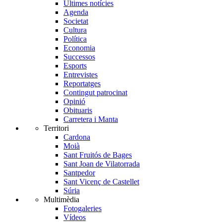
Últimes notícies
Agenda
Societat
Cultura
Política
Economia
Successos
Esports
Entrevistes
Reportatges
Contingut patrocinat
Opinió
Obituaris
Carretera i Manta
Territori
Cardona
Moià
Sant Fruitós de Bages
Sant Joan de Vilatorrada
Santpedor
Sant Vicenç de Castellet
Súria
Multimèdia
Fotogaleries
Vídeos