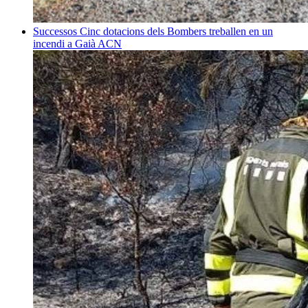
Successos
Cinc dotacions dels Bombers treballen en un
incendi a Gaià
ACN