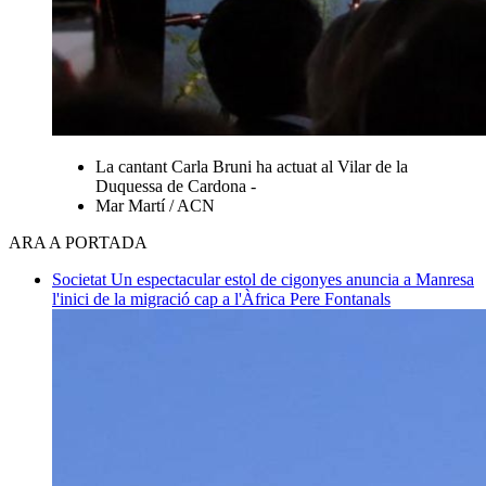
La cantant Carla Bruni ha actuat al Vilar de la
Duquessa de Cardona -
Mar Martí / ACN
ARA A PORTADA
Societat
Un espectacular estol de cigonyes anuncia a Manresa
l'inici de la migració cap a l'Àfrica
Pere Fontanals