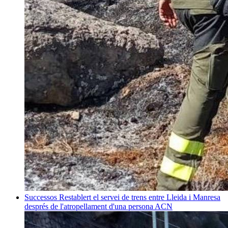
Successos
Restablert el servei de trens entre Lleida i Manresa
després de l'atropellament d'una persona
ACN