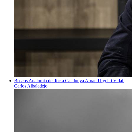
Boscos
Anatomia del foc a Catalunya
Arnau Urgell i Vidal |
Carlos Albaladejo