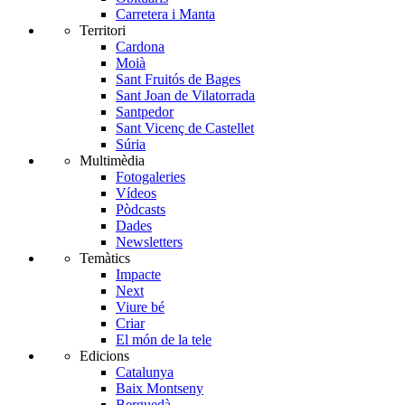
Carretera i Manta
Territori
Cardona
Moià
Sant Fruitós de Bages
Sant Joan de Vilatorrada
Santpedor
Sant Vicenç de Castellet
Súria
Multimèdia
Fotogaleries
Vídeos
Pòdcasts
Dades
Newsletters
Temàtics
Impacte
Next
Viure bé
Criar
El món de la tele
Edicions
Catalunya
Baix Montseny
Berguedà