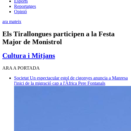
Esports
Reportatges
Opinió
ara mateix
Els Tirallongues participen a la Festa
Major de Monistrol
Cultura i Mitjans
ARA A PORTADA
Societat
Un espectacular estol de cigonyes anuncia a Manresa
l'inici de la migració cap a l'Àfrica
Pere Fontanals