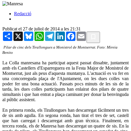
Redacció
Publicat el 27 de juliol de 2014 a les 21:31
Share
X
Bluesky
WhatsApp
Telegram
LinkedIn
Facebook
Email
Pilar de cinc dels Tirallongues a Monistrol de Montserrat. Foto: Mireia
Benito
La Colla manresana ha participat aquest passat dissabte, juntament
amb els Castellers d'Esparreguera en la Festa Major de Monistrol de
Montserrat, just als peus d'aquesta muntanya. L'actuació es va fer en
una concorreguda plaça de l'Ajuntament, on les dues colles van
poder fer una bona actuació. Passats pocs minuts de les sis de la
tarda, les dues colles participants han enlairat dos pilars de quatre
simultanis i que han entrat a plaça caminant per donar la benvinguda
al públic assistent.
En primera ronda, els Tirallongues han descarregat fàcilment un tres
de sis amb agulla. En segona ronda, han tirat el tres de set, castell
que han carregat i descarregat amb gran tècnica. Finalment, en
tercera ronda, els de Manresa han descarregat un quatre de sis. En la