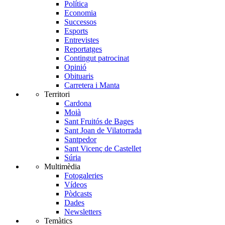
Política
Economia
Successos
Esports
Entrevistes
Reportatges
Contingut patrocinat
Opinió
Obituaris
Carretera i Manta
Territori
Cardona
Moià
Sant Fruitós de Bages
Sant Joan de Vilatorrada
Santpedor
Sant Vicenç de Castellet
Súria
Multimèdia
Fotogaleries
Vídeos
Pòdcasts
Dades
Newsletters
Temàtics