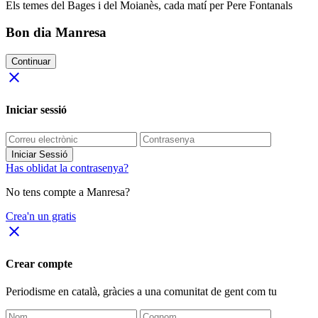
Els temes del Bages i del Moianès, cada matí per Pere Fontanals
Bon dia Manresa
Continuar
close
Iniciar sessió
Iniciar Sessió
Has oblidat la contrasenya?
No tens compte a Manresa?
Crea'n un gratis
close
Crear compte
Periodisme
en català
, gràcies a una comunitat de gent com tu