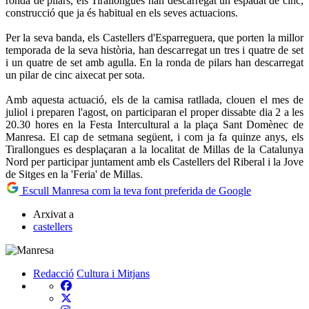
ronda de pilars, els Tirallongues han descarregat un espadat de cinc,
construcció que ja és habitual en els seves actuacions.
Per la seva banda, els Castellers d'Esparreguera, que porten la millor
temporada de la seva història, han descarregat un tres i quatre de set
i un quatre de set amb agulla. En la ronda de pilars han descarregat
un pilar de cinc aixecat per sota.
Amb aquesta actuació, els de la camisa ratllada, clouen el mes de
juliol i preparen l'agost, on participaran el proper dissabte dia 2 a les
20.30 hores en la Festa Intercultural a la plaça Sant Domènec de
Manresa. El cap de setmana següent, i com ja fa quinze anys, els
Tirallongues es desplaçaran a la localitat de Millas de la Catalunya
Nord per participar juntament amb els Castellers del Riberal i la Jove
de Sitges en la 'Feria' de Millas.
Escull Manresa com la teva font preferida de Google
Arxivat a
castellers
Redacció
Cultura i Mitjans