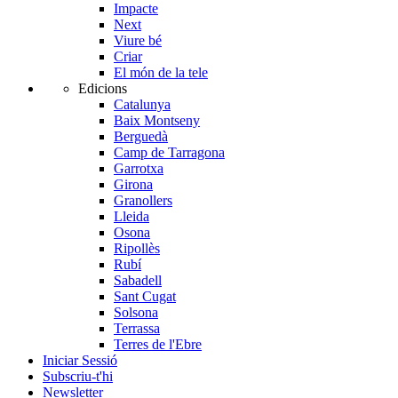
Impacte
Next
Viure bé
Criar
El món de la tele
Edicions
Catalunya
Baix Montseny
Berguedà
Camp de Tarragona
Garrotxa
Girona
Granollers
Lleida
Osona
Ripollès
Rubí
Sabadell
Sant Cugat
Solsona
Terrassa
Terres de l'Ebre
Iniciar Sessió
Subscriu-t'hi
Newsletter