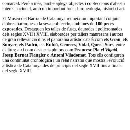
comarcal. Però a més, també aplega objectes i col·leccions d'abast i
interès nacional, amb un important fons d'arqueologia, història i art.
El Museu del Barroc de Catalunya reuneix un important conjunt
d'obres barroques a la seva col·lecció, amb més de
180 peces
exposades
. Destaquen les talles de fusta, daurades i policromades
dels segles XVII i XVIII, elaborades per tallers manresans i autors
de gran rellevància dins el panorama artístic català com els
Grau
, els
Sunyer
, els
Padró
, els
Rubió
,
Generes
,
Vidal
,
Quer
i
Sors
, entre
d'altres; així com destacats pintors com
Francesc Pla
el Vigatà
,
Josep Bernat Flaugier
o
Antoni Viladomat
. Tots ells configuren
una continuïtat cronològica i un relat narratiu que mostra l'evolució
artística de Catalunya des de principis del segle XVII fins a finals
del segle XVIII.