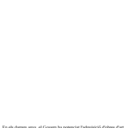
En els darrers anys, el Govern ha potenciat l'adquisició d'obres d'art