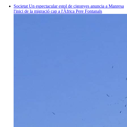
Societat
Un espectacular estol de cigonyes anuncia a Manresa
l'inici de la migració cap a l'Àfrica
Pere Fontanals