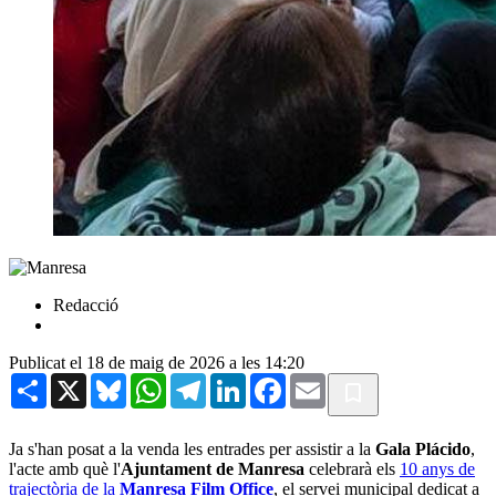
Redacció
Publicat el 18 de maig de 2026 a les 14:20
Share
X
Bluesky
WhatsApp
Telegram
LinkedIn
Facebook
Email
Ja s'han posat a la venda les entrades per assistir a la
Gala Plácido
,
l'acte amb què l'
Ajuntament de Manresa
celebrarà els
10 anys de
trajectòria de la
Manresa Film Office
, el servei municipal dedicat a