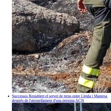
Successos
Restablert el servei de trens entre Lleida i Manresa
després de l'atropellament d'una persona
ACN