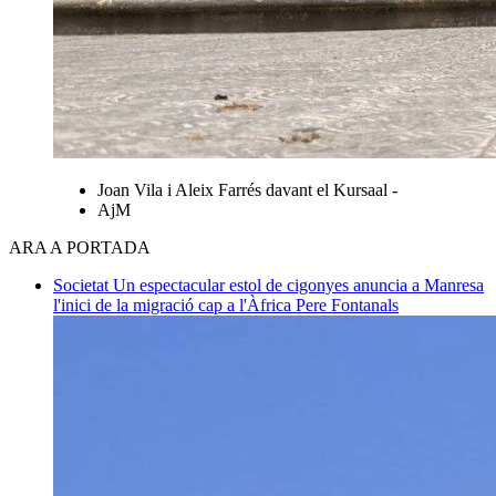
Joan Vila i Aleix Farrés davant el Kursaal -
AjM
ARA A PORTADA
Societat
Un espectacular estol de cigonyes anuncia a Manresa
l'inici de la migració cap a l'Àfrica
Pere Fontanals