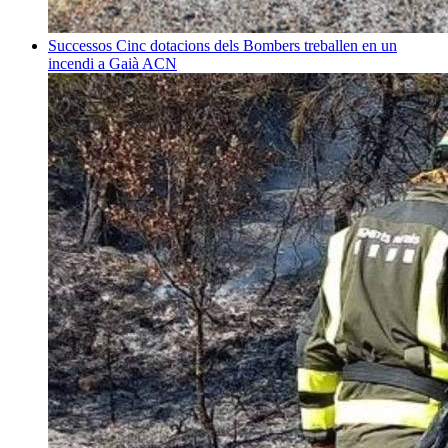
Successos
Cinc dotacions dels Bombers treballen en un
incendi a Gaià
ACN