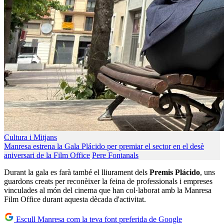
Cultura i Mitjans
Manresa estrena la Gala Plácido per premiar el sector en el desè
aniversari de la Film Office
Pere Fontanals
Durant la gala es farà també el lliurament dels
Premis Plácido
, uns
guardons creats per reconèixer la feina de professionals i empreses
vinculades al món del cinema que han col·laborat amb la Manresa
Film Office durant aquesta dècada d'activitat.
Escull Manresa com la teva font preferida de Google