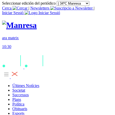
Seleccionar edición del periódico
Cerca
|
Newsletters
|
Iniciar Sessió
ara mateix
10:30
Últimes Notícies
Societat
Successos
Plans
Política
Obituaris
Esports