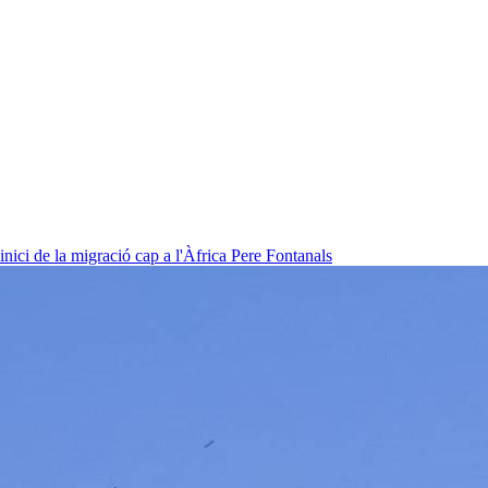
nici de la migració cap a l'Àfrica
Pere Fontanals