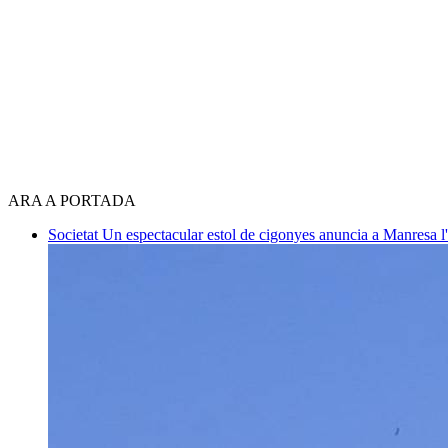
ARA A PORTADA
Societat
Un espectacular estol de cigonyes anuncia a Manresa l'i