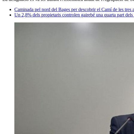
Caminada pel nord del Bages per descobrir el Camí de les tres
Un 2,8% dels propietaris controlen gairebé una quarta part del