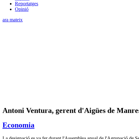
Reportatges
Opinió
ara mateix
Antoni Ventura, gerent d'Aigües de Manre
Economia
La designació es va fer durant l'Assemblea anual de l'Agrupació de 