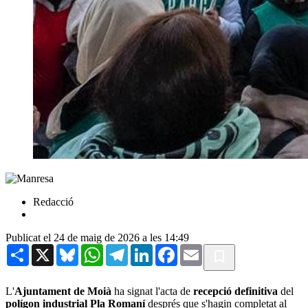
Redacció
Publicat el 24 de maig de 2026 a les 14:49
Share
X
Bluesky
WhatsApp
Telegram
LinkedIn
Facebook
Email
L'
Ajuntament de Moià
ha signat l'acta de
recepció definitiva
del
polígon industrial Pla Romaní
després que s'hagin completat al