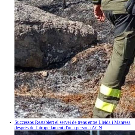
Successos
Restablert el servei de trens entre Lleida i Manresa
després de l'atropellament d'una persona
ACN