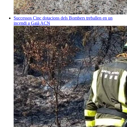
Successos
Cinc dotacions dels Bombers treballen en un
incendi a Gaià
ACN