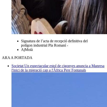
Signatura de l’acta de recepció definitiva del
polígon industrial Pla Romaní -
AjMoià
ARA A PORTADA
Societat
Un espectacular estol de cigonyes anuncia a Manresa
l'inici de la migració cap a l'Àfrica
Pere Fontanals