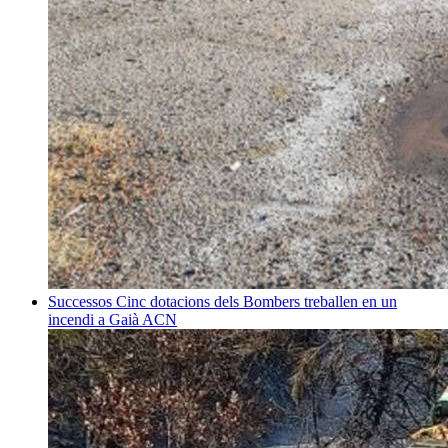
Successos
Cinc dotacions dels Bombers treballen en un
incendi a Gaià
ACN