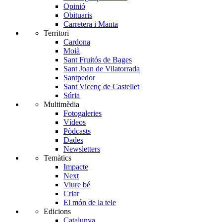
Opinió
Obituaris
Carretera i Manta
Territori
Cardona
Moià
Sant Fruitós de Bages
Sant Joan de Vilatorrada
Santpedor
Sant Vicenç de Castellet
Súria
Multimèdia
Fotogaleries
Vídeos
Pòdcasts
Dades
Newsletters
Temàtics
Impacte
Next
Viure bé
Criar
El món de la tele
Edicions
Catalunya