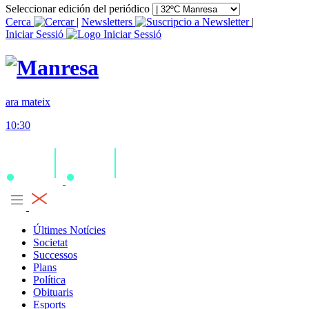
Seleccionar edición del periódico
Cerca
|
Newsletters
|
Iniciar Sessió
ara mateix
10:30
Últimes Notícies
Societat
Successos
Plans
Política
Obituaris
Esports