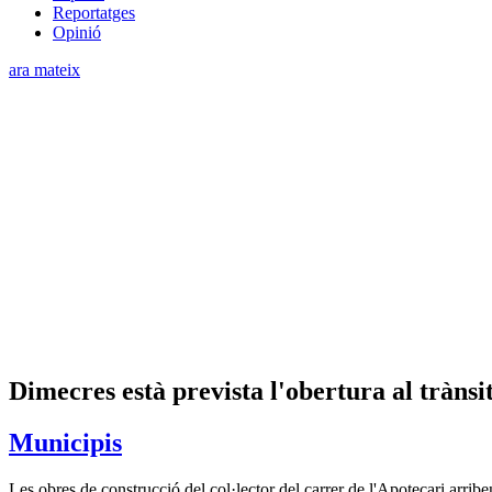
Reportatges
Opinió
ara mateix
Dimecres està prevista l'obertura al trànsit
Municipis
Les obres de construcció del col·lector del carrer de l'Apotecari arriben