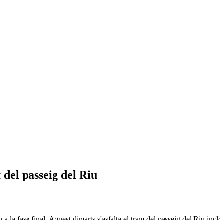
 del passeig del Riu
 a la fase final. Aquest dimarts s'asfalta el tram del passeig del Riu incl