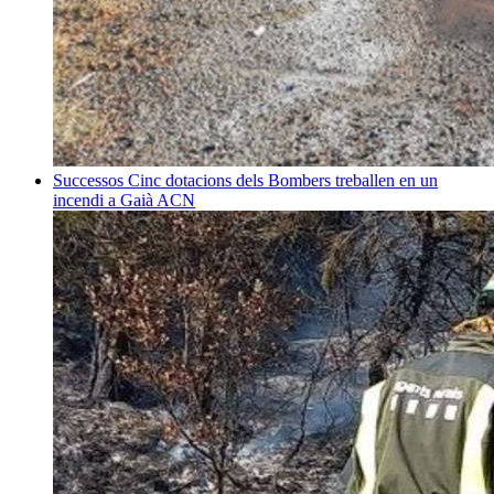
Successos
Cinc dotacions dels Bombers treballen en un
incendi a Gaià
ACN