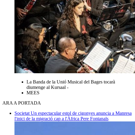
La Banda de la Unió Musical del Bages tocarà
diumenge al Kursaal -
MEES
ARA A PORTADA
Societat
Un espectacular estol de cigonyes anuncia a Manresa
l'inici de la migració cap a l'Àfrica
Pere Fontanals