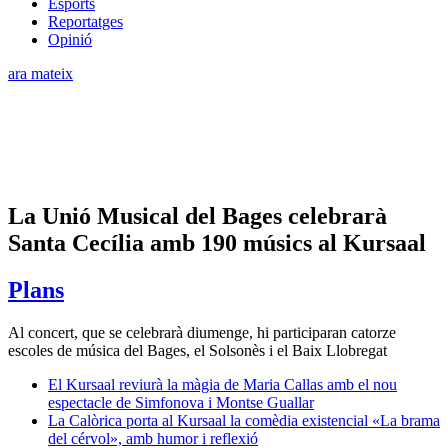
Esports
Reportatges
Opinió
ara mateix
La Unió Musical del Bages celebrarà
Santa Cecília amb 190 músics al Kursaal
Plans
Al concert, que se celebrarà diumenge, hi participaran catorze
escoles de música del Bages, el Solsonès i el Baix Llobregat
El Kursaal reviurà la màgia de Maria Callas amb el nou
espectacle de Simfonova i Montse Guallar
La Calòrica porta al Kursaal la comèdia existencial «La brama
del cérvol», amb humor i reflexió