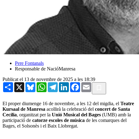
Pere Fontanals
Responsable de NacióManresa
Publicat el 13 de novembre de 2025 a les 18:39
Share
X
Bluesky
WhatsApp
Telegram
LinkedIn
Facebook
Email
El proper diumenge 16 de novembre, a les 12 del migdia, el
Teatre
Kursaal de Manresa
acollirà la celebració del
concert de Santa
Cecília
, organitzat per la
Unió Musical del Bages
(UMB) amb la
participació de
catorze escoles de música
de les comarques del
Bages, el Solsonès i el Baix Llobregat.