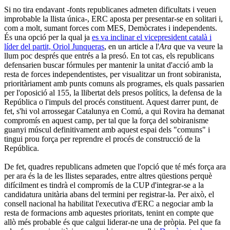
Si no tira endavant -fonts republicanes admeten dificultats i veuen
improbable la llista única-, ERC aposta per presentar-se en solitari i,
com a molt, sumant forces com MES, Demòcrates i independents.
És una opció per la qual ja
es va inclinar el vicepresident català i
líder del partit, Oriol Junqueras
, en un article a l'
Ara
que va veure la
llum poc després que entrés a la presó. En tot cas, els republicans
defensarien buscar fórmules per mantenir la unitat d'acció amb la
resta de forces independentistes, per visualitzar un front sobiranista,
prioritàriament amb punts comuns als programes, els quals passarien
per l'oposició al 155, la llibertat dels presos polítics, la defensa de la
República o l'impuls del procés constituent. Aquest darrer punt, de
fet, s'hi vol arrossegar Catalunya en Comú, a qui Rovira ha demanat
compromís en aquest camp, per tal que la força del sobiranisme
guanyi múscul definitivament amb aquest espai dels "comuns" i
tingui prou força per reprendre el procés de construcció de la
República.
De fet, quadres republicans admeten que l'opció que té més força ara
per ara és la de les llistes separades, entre altres qüestions perquè
difícilment es tindrà el compromís de la CUP d'integrar-se a la
candidatura unitària abans del termini per registrar-la. Per això, el
consell nacional ha habilitat l'executiva d'ERC a negociar amb la
resta de formacions amb aquestes prioritats, tenint en compte que
allò més probable és que calgui liderar-ne una de pròpia. Pel que fa