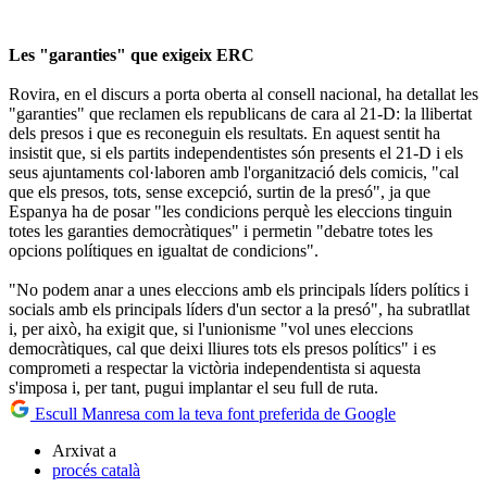
Les "garanties" que exigeix ERC
Rovira, en el discurs a porta oberta al consell nacional, ha detallat les
"garanties" que reclamen els republicans de cara al 21-D: la llibertat
dels presos i que es reconeguin els resultats. En aquest sentit ha
insistit que, si els partits independentistes són presents el 21-D i els
seus ajuntaments col·laboren amb l'organització dels comicis, "cal
que els presos, tots, sense excepció, surtin de la presó", ja que
Espanya ha de posar "les condicions perquè les eleccions tinguin
totes les garanties democràtiques" i permetin "debatre totes les
opcions polítiques en igualtat de condicions".
"No podem anar a unes eleccions amb els principals líders polítics i
socials amb els principals líders d'un sector a la presó", ha subratllat
i, per això, ha exigit que, si l'unionisme "vol unes eleccions
democràtiques, cal que deixi lliures tots els presos polítics" i es
comprometi a respectar la victòria independentista si aquesta
s'imposa i, per tant, pugui implantar el seu full de ruta.
Escull Manresa com la teva font preferida de Google
Arxivat a
procés català