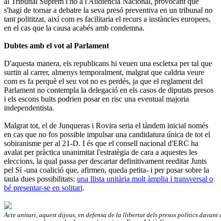
al Tribunal Suprem i no a l'Audiència Nacional, provocant que
s'hagi de tornar a debatre la seva presó preventiva en un tribunal no
tant polititzat, així com es facilitaria el recurs a instàncies europees,
en el cas que la causa acabés amb condemna.
Dubtes amb el vot al Parlament
D'aquesta manera, els republicans hi veuen una escletxa per tal que
surtin al carrer, almenys temporalment, malgrat que caldria veure
com es fa perquè el seu vot no es perdés, ja que el reglament del
Parlament no contempla la delegació en els casos de diputats presos
i els escons buits podrien posar en risc una eventual majoria
independentista.
Malgrat tot, el de Junqueras i Rovira seria el tàndem inicial només
en cas que no fos possible impulsar una candidatura única de tot el
sobiranisme per al 21-D. I és que el consell nacional d'ERC ha
avalat per pràctica unanimitat l'estratègia de cara a aquestes les
eleccions, la qual passa per descartar definitivament reeditar Junts
pel Sí -una coalició que, afirmen, queda petita- i per posar sobre la
taula dues possibilitats:
una llista unitària molt àmplia i transversal o
bé presentar-se en solitari
.
Acte unitari, aquest dijous, en defensa de la llibertat dels presos polítics davan