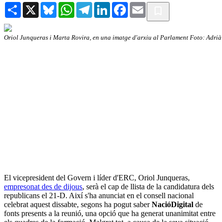
Share
X
Bluesky
WhatsApp
Telegram
LinkedIn
Facebook
Email
Oriol Junqueras i Marta Rovira, en una imatge d'arxiu al Parlament Foto: Adri
El vicepresident del Govern i líder d'ERC, Oriol Junqueras,
empresonat des de dijous
, serà el cap de llista de la candidatura dels
republicans el 21-D. Així s'ha anunciat en el consell nacional
celebrat aquest dissabte, segons ha pogut saber
NacióDigital
de
fonts presents a la reunió, una opció que ha generat unanimitat entre