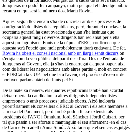
els quadres de la formació. Malgrat tot, a causa de la seva situació,
Junqueras no podrà fer campanya, motiu pel qual el lideratge públic
recaurà en qui serà la número dos, Marta Rovira.
Aquest segon lloc encara s'ha de concretar amb els processos de
configuració de llistes dels republicans, però, durant el conclave, la
secretària general ha estat ovacionada quan s'ha insinuat que
ocuparia aquest rang i diversos dirigents han reclamat per a ella
aquest protagonisme. Fonts de la cúpula d'ERC, confirmen que
aquesta serà l'opció que molt probablement tirarà endavant. De fet,
Rovira ha obert el consell nacional amb un llarg i sentit discurs
on
s'erigia com la veu pública del partit des d'ara. Des de l'entrada de
Junqueras al Govern, ella ja s'havia encarregat d'aquest paper, així
com de liderar les negociacions amb altres partits -i molt en concret,
el PDECat i la CUP- pel que fa a l'avenç del procés o d'exercir de
portaveu parlamentària de Junts pel Sí.
De la mateixa manera, els quadres republicans també han acordat
deixar oberta la candidatura a altres dirigents independentistes
empresonats o amb processos judicials oberts. Això inclouria
prioritàriament els consellers d'ERC al Govern i els seus membres a
la mesa del Parlament, però també podria fer-se extensiu als
presidents de l'ANC i Òmnium, Jordi Sànchez i Jordi Cuixart, per
tal que passin a ser aforats o mantinguin el seu aforament -en el cas
de Carme Forcadell i Anna Simó-. Això faria que el seu cas es jutgés