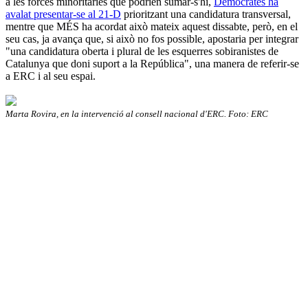
a les forces minoritàries que podrien sumar-s'hi,
Demòcrates ha
avalat presentar-se al 21-D
prioritzant una candidatura transversal,
mentre que MÉS ha acordat això mateix aquest dissabte, però, en el
seu cas, ja avança que, si això no fos possible, apostaria per integrar
"una candidatura oberta i plural de les esquerres sobiranistes de
Catalunya que doni suport a la República", una manera de referir-se
a ERC i al seu espai.
Marta Rovira, en la intervenció al consell nacional d'ERC. Foto: ERC