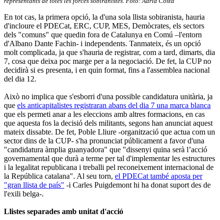
representants de totes les forces sobiranistes. Foto: Adrià Costa
En tot cas, la primera opció, la d'una sola llista sobiranista, hauria
d'incloure el PDECat, ERC, CUP, MES, Demòcrates, els sectors
dels "comuns" que quedin fora de Catalunya en Comú –l'entorn
d'Albano Dante Fachin- i independents. Tanmateix, és un opció
molt complicada, ja que s'hauria de registrar, com a tard, dimarts, dia
7, cosa que deixa poc marge per a la negociació. De fet, la CUP no
decidirà si es presenta, i en quin format, fins a l'assemblea nacional
del dia 12.
Això no implica que s'esborri d'una possible candidatura unitària, ja
que
els anticapitalistes registraran abans del dia 7 una marca blanca
que els permeti anar a les eleccions amb altres formacions, en cas
que aquesta fos la decisió dels militants, segons han anunciat aquest
mateix dissabte. De fet, Poble Lliure -organització que actua com un
sector dins de la CUP- s'ha pronunciat públicament a favor d'una
"candidatura àmplia guanyadora" que "dissenyi quina serà l’acció
governamental que durà a terme per tal d'implementar les estructures
i la legalitat republicana i treballi pel reconeixement internacional de
la República catalana". Al seu torn,
el PDECat també aposta per
"gran llista de país"
-i Carles Puigdemont hi ha donat suport des de
l'exili belga-.
Llistes separades amb unitat d'acció