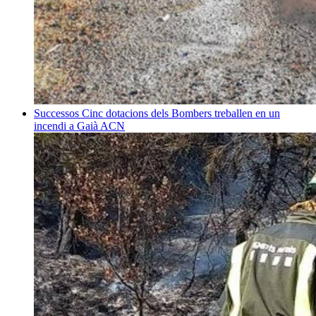
Successos
Cinc dotacions dels Bombers treballen en un
incendi a Gaià
ACN