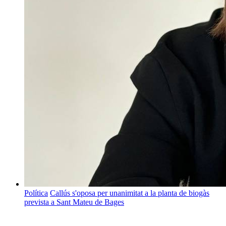
Política
Callús s'oposa per unanimitat a la planta de biogàs
prevista a Sant Mateu de Bages