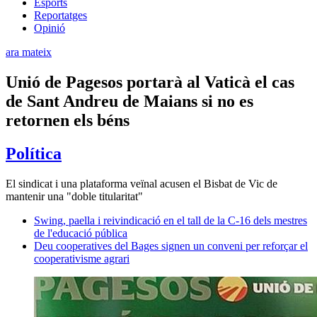
Esports
Reportatges
Opinió
ara mateix
Unió de Pagesos portarà al Vaticà el cas
de Sant Andreu de Maians si no es
retornen els béns
Política
El sindicat i una plataforma veïnal acusen el Bisbat de Vic de
mantenir una "doble titularitat"
Swing, paella i reivindicació en el tall de la C-16 dels mestres
de l'educació pública
Deu cooperatives del Bages signen un conveni per reforçar el
cooperativisme agrari