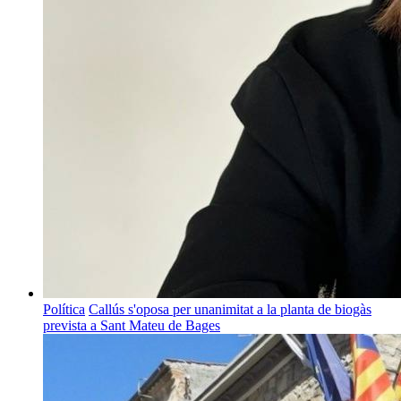
Política
Callús s'oposa per unanimitat a la planta de biogàs
prevista a Sant Mateu de Bages