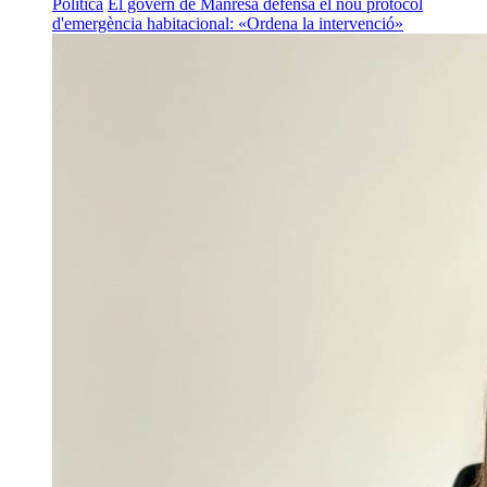
Política
El govern de Manresa defensa el nou protocol
d'emergència habitacional: «Ordena la intervenció»