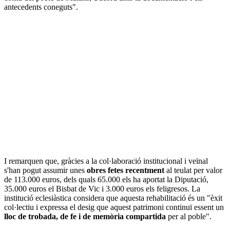
antecedents coneguts".
I remarquen que, gràcies a la col·laboració institucional i veïnal
s'han pogut assumir unes
obres fetes recentment
al teulat per valor
de 113.000 euros, dels quals 65.000 els ha aportat la Diputació,
35.000 euros el Bisbat de Vic i 3.000 euros els feligresos. La
institució eclesiàstica considera que aquesta rehabilitació és un "èxit
col·lectiu i expressa el desig que aquest patrimoni continuï essent un
lloc de trobada, de fe i de memòria compartida
per al poble".