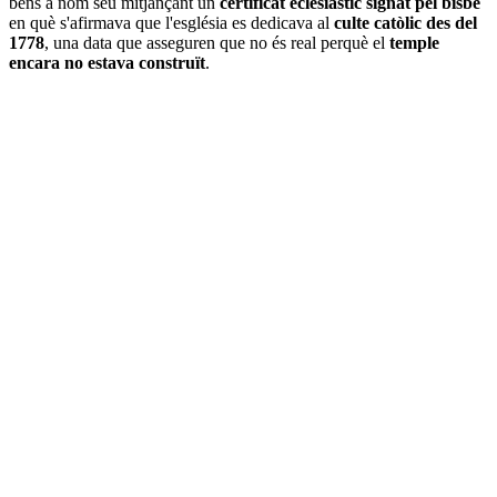
béns a nom seu mitjançant un
certificat eclesiàstic signat pel bisbe
en què s'afirmava que l'església es dedicava al
culte catòlic des del
1778
, una data que asseguren que no és real perquè el
temple
encara no estava construït
.