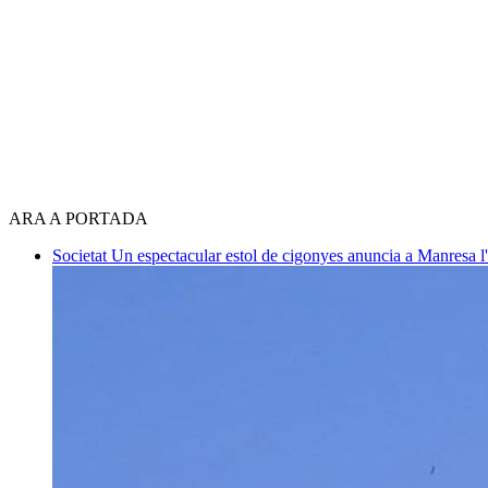
ARA A PORTADA
Societat
Un espectacular estol de cigonyes anuncia a Manresa l'i