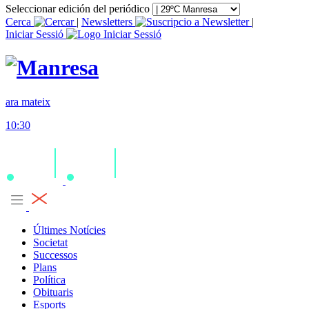
Seleccionar edición del periódico
Cerca
|
Newsletters
|
Iniciar Sessió
ara mateix
10:30
Últimes Notícies
Societat
Successos
Plans
Política
Obituaris
Esports