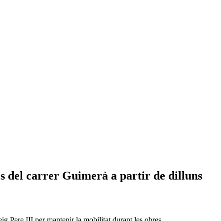
es del carrer Guimerà a partir de dilluns
eig Pere III per mantenir la mobilitat durant les obres