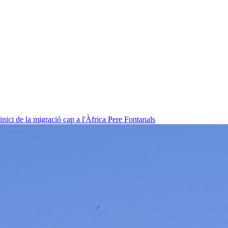
nici de la migració cap a l'Àfrica
Pere Fontanals