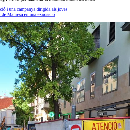
ió i una campanya dirigida als joves
l de Manresa en una exposició