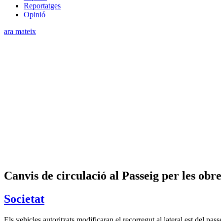
Reportatges
Opinió
ara mateix
Canvis de circulació al Passeig per les obr
Societat
Els vehicles autoritzats modificaran el recorregut al lateral est del pass