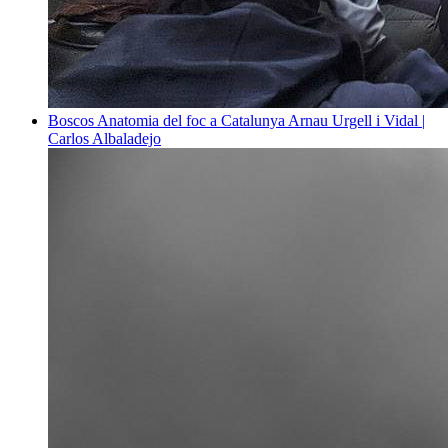
Boscos
Anatomia del foc a Catalunya
Arnau Urgell i Vidal |
Carlos Albaladejo