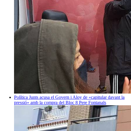
Política
Junts acusa el Govern i Aloy de «capitular davant la
pressió» amb la compra del Bloc 8
Pere Fontanals