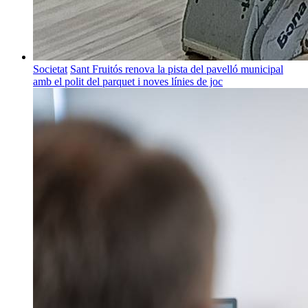
Societat
Sant Fruitós renova la pista del pavelló municipal
amb el polit del parquet i noves línies de joc