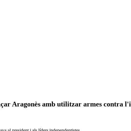
çar Aragonès amb utilitzar armes contra l
ava al president i als líders independentistes