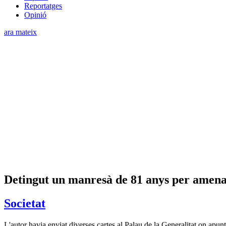
Reportatges
Opinió
ara mateix
Detingut un manresà de 81 anys per amena
Societat
L'autor havia enviat diverses cartes al Palau de la Generalitat on apunt