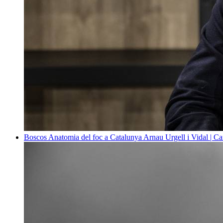
Boscos
Anatomia del foc a Catalunya
Arnau Urgell i Vidal | Ca