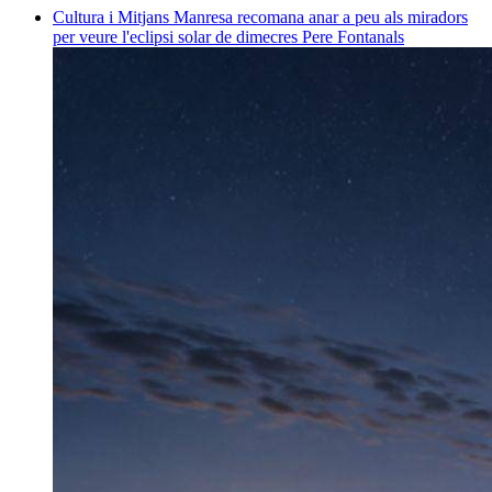
Cultura i Mitjans
Manresa recomana anar a peu als miradors
per veure l'eclipsi solar de dimecres
Pere Fontanals