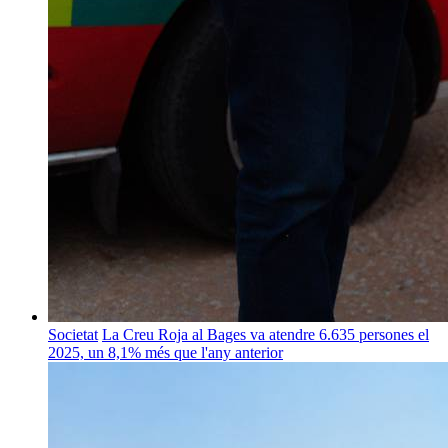
Societat
La Creu Roja al Bages va atendre 6.635 persones el
2025, un 8,1% més que l'any anterior