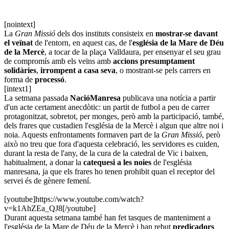
[nointext]
La
Gran Missió
dels dos instituts consisteix en
mostrar-se davant
el veïnat
de l'entorn, en aquest cas, de l'
església de la Mare de Déu
de la Mercè
, a tocar de la plaça Valldaura, per ensenyar el seu grau
de compromís amb els veïns amb
accions presumptament
solidàries
,
irrompent a casa seva
, o mostrant-se pels carrers en
forma de
processó
.
[intext1]
La setmana passada
NacióManresa
publicava una notícia a partir
d'un acte certament anecdòtic: un partit de futbol a peu de carrer
protagonitzat, sobretot, per monges, però amb la participació, també,
dels frares que custadien l'església de la Mercè i algun que altre noi i
noia. Aquests enfrontaments formaven part de la
Gran Missió
, però
això no treu que fora d'aquesta celebració, les servidores es cuiden,
durant la resta de l'any, de la cura de la catedral de Vic i baixen,
habitualment, a donar la
catequesi a les noies
de l'església
manresana, ja que els frares ho tenen prohibit quan el receptor del
servei és de gènere femení.
[youtube]https://www.youtube.com/watch?
v=k1AhZEa_QJ8[/youtube]
Durant aquesta setmana també han fet tasques de manteniment a
l'església de la Mare de Déu de la Mercè i han rebut
predicadors