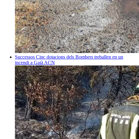
Successos
Cinc dotacions dels Bombers treballen en un
incendi a Gaià
ACN