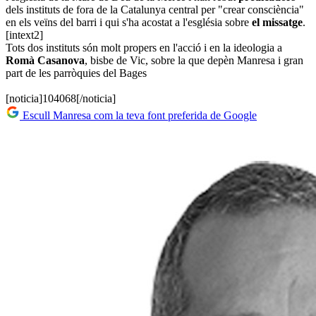
dels instituts de fora de la Catalunya central per "crear consciència"
en els veïns del barri i qui s'ha acostat a l'església sobre
el missatge
.
[intext2]
Tots dos instituts són molt propers en l'acció i en la ideologia a
Romà Casanova
, bisbe de Vic, sobre la que depèn Manresa i gran
part de les parròquies del Bages
[noticia]104068[/noticia]
Escull Manresa com la teva font preferida de Google