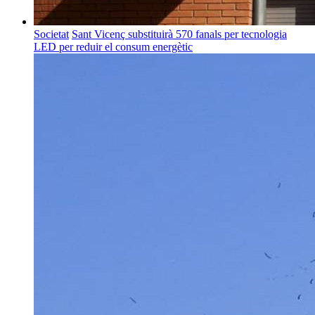
Societat
Sant Vicenç substituirà 570 fanals per tecnologia
LED per reduir el consum energètic