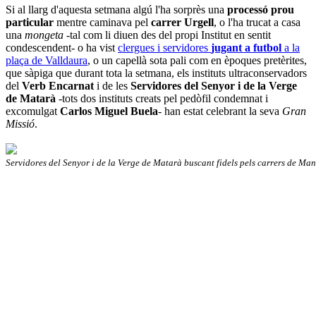
Si al llarg d'aquesta setmana algú l'ha sorprès una
processó prou
particular
mentre caminava pel
carrer Urgell
, o l'ha trucat a casa
una
mongeta
-tal com li diuen des del propi Institut en sentit
condescendent- o ha vist
clergues i servidores
jugant a futbol
a la
plaça de Valldaura
, o un capellà sota pali com en èpoques pretèrites,
que sàpiga que durant tota la setmana, els instituts ultraconservadors
del
Verb Encarnat
i de les
Servidores del Senyor i de la Verge
de Matarà
-tots dos instituts creats pel pedòfil condemnat i
excomulgat
Carlos Miguel Buela
- han estat celebrant la seva
Gran
Missió
.
Servidores del Senyor i de la Verge de Matarà buscant fidels pels carrers de Man