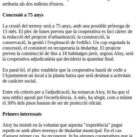
arribaria als dos milions d'euros.
Concessió a 75 anys
La cessió del terreny serà a 75 anys, amb una possible pròrroga de
15 més. El plec de bases preveu que la cooperativa es faci càrrec de
la redacció del projecte d'urbanització, la construcció, la
conservació, la gestió i l'explotació de l'edifici. Un cop esgotada la
concessió, el consistori en recuperaria la titularitat. El projecte
preveu la construcció de fins a 18 habitatges però, segons Aloy, serà
la cooperativa adjudicatària qui decideixi la quantitat final.
En paral·lel, el plec estableix que la cooperativa haurà de cedir a
l'Ajuntament un local a la planta baixa que serà destinat a activitats
de caràcter social.
Entre els criteris per a l'adjudicació, ha remarcat Aloy, hi ha que el
nou edifici aposti per l'ecoeficiència. A més, ha afegit, com a mínim
el 30% dels pisos hauran de ser de protecció oficial.
Primers interessats
Aloy ha insistit en la voluntat que aquesta "experiència" pugui
repetir-se amb altres terrenys de titularitat municipal. En el cas
d'aquest primer cas, ha reconegut, hi ha algunes cooperatives que ja