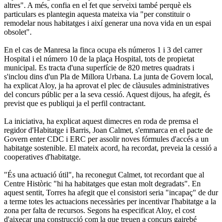
altres". A més, confia en el fet que serveixi també perquè els
particulars es plantegin aquesta mateixa via "per constituir o
remodelar nous habitatges i així generar una nova vida en un espai
obsolet".
En el cas de Manresa la finca ocupa els números 1 i 3 del carrer
Hospital i el número 10 de la plaça Hospital, tots de propietat
municipal. Es tracta d'una superfície de 820 metres quadrats i
s'inclou dins d'un Pla de Millora Urbana. La junta de Govern local,
ha explicat Aloy, ja ha aprovat el plec de clàusules administratives
del concurs públic per a la seva cessió. Aquest dijous, ha afegit, és
previst que es publiqui ja el perfil contractant.
La iniciativa, ha explicat aquest dimecres en roda de premsa el
regidor d'Habitatge i Barris, Joan Calmet, s'emmarca en el pacte de
Govern enter CDC i ERC per assolir noves fórmules d'accés a un
habitatge sostenible. El mateix acord, ha recordat, preveia la cessió a
cooperatives d'habitatge.
"És una actuació útil", ha reconegut Calmet, tot recordant que al
Centre Històric "hi ha habitatges que estan molt degradats". En
aquest sentit, Torres ha afegit que el consistori seria "incapaç" de dur
a terme totes les actuacions necessàries per incentivar l'habitatge a la
zona per falta de recursos. Segons ha especificat Aloy, el cost
d'aixecar una construcció com la que treuen a concurs gairebé