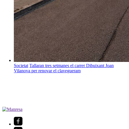
Societat
Tallaran tres setmanes el carrer Dibuixant Joan
Vilanova per renovar el clavegueram