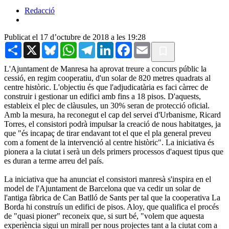
Redacció
Publicat el 17 d’octubre de 2018 a les 19:28
Share
X
Bluesky
WhatsApp
Telegram
LinkedIn
Facebook
Email
L'Ajuntament de Manresa ha aprovat treure a concurs públic la
cessió, en regim cooperatiu, d'un solar de 820 metres quadrats al
centre històric. L'objectiu és que l'adjudicatària es faci càrrec de
construir i gestionar un edifici amb fins a 18 pisos. D'aquests,
estableix el plec de clàusules, un 30% seran de protecció oficial.
Amb la mesura, ha reconegut el cap del servei d'Urbanisme, Ricard
Torres, el consistori podrà impulsar la creació de nous habitatges, ja
que "és incapaç de tirar endavant tot el que el pla general preveu
com a foment de la intervenció al centre històric". La iniciativa és
pionera a la ciutat i serà un dels primers processos d'aquest tipus que
es duran a terme arreu del país.
La iniciativa que ha anunciat el consistori manresà s'inspira en el
model de l'Ajuntament de Barcelona que va cedir un solar de
l'antiga fàbrica de Can Batlló de Sants per tal que la cooperativa La
Borda hi construís un edifici de pisos. Aloy, que qualifica el procés
de "quasi pioner" reconeix que, si surt bé, "volem que aquesta
experiència sigui un mirall per nous projectes tant a la ciutat com a