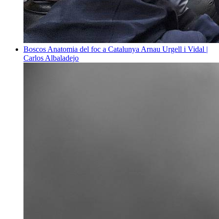
Boscos
Anatomia del foc a Catalunya
Arnau Urgell i Vidal |
Carlos Albaladejo