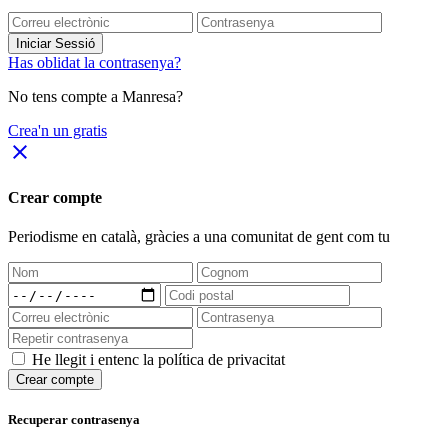
Iniciar Sessió
Has oblidat la contrasenya?
No tens compte a Manresa?
Crea'n un gratis
close
Crear compte
Periodisme
en català
, gràcies a una comunitat de gent com tu
He llegit i entenc la política de privacitat
Crear compte
Recuperar contrasenya