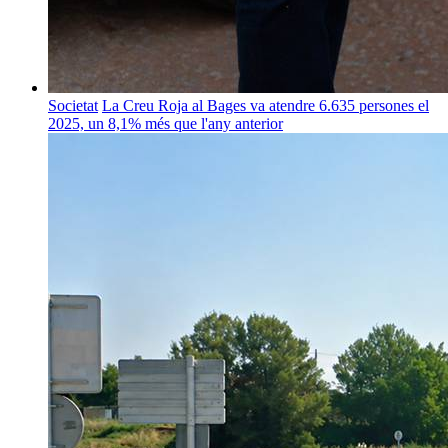
Societat
La Creu Roja al Bages va atendre 6.635 persones el
2025, un 8,1% més que l'any anterior