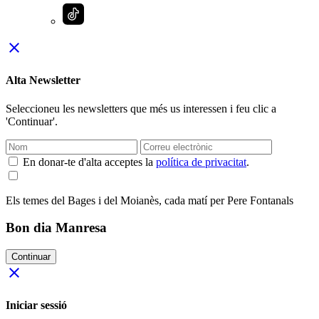
close
Alta Newsletter
Seleccioneu les newsletters que més us interessen i feu clic a
'Continuar'.
En donar-te d'alta acceptes la
política de privacitat
.
Els temes del Bages i del Moianès, cada matí per Pere Fontanals
Bon dia Manresa
Continuar
close
Iniciar sessió