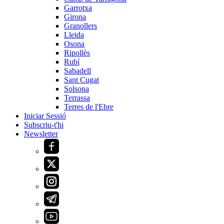
Garrotxa
Girona
Granollers
Lleida
Osona
Ripollès
Rubí
Sabadell
Sant Cugat
Solsona
Terrassa
Terres de l'Ebre
Iniciar Sessió
Subscriu-t'hi
Newsletter