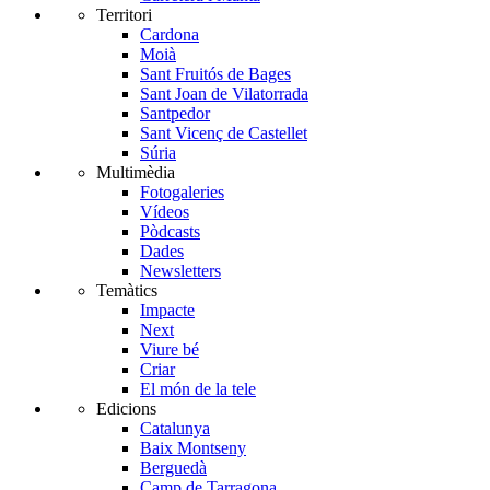
Territori
Cardona
Moià
Sant Fruitós de Bages
Sant Joan de Vilatorrada
Santpedor
Sant Vicenç de Castellet
Súria
Multimèdia
Fotogaleries
Vídeos
Pòdcasts
Dades
Newsletters
Temàtics
Impacte
Next
Viure bé
Criar
El món de la tele
Edicions
Catalunya
Baix Montseny
Berguedà
Camp de Tarragona