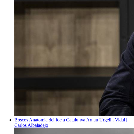
Boscos
Anatomia del foc a Catalunya
Arnau Urgell i Vidal |
Carlos Albaladejo