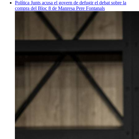
Política
Junts acusa el govern de defugir el debat sobre la
compra del Bloc 8 de Manresa
Pere Fontanals