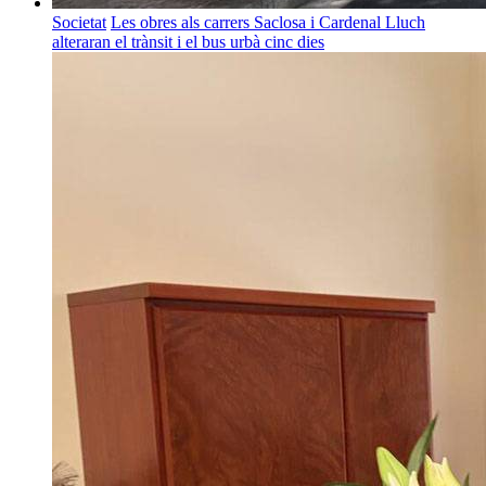
Societat
Les obres als carrers Saclosa i Cardenal Lluch
alteraran el trànsit i el bus urbà cinc dies