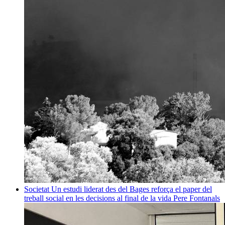
Societat
Un estudi liderat des del Bages reforça el paper del
treball social en les decisions al final de la vida
Pere Fontanals