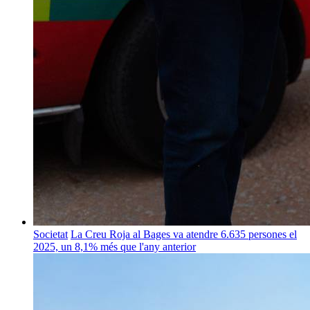
Societat
La Creu Roja al Bages va atendre 6.635 persones el
2025, un 8,1% més que l'any anterior