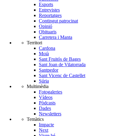
Esports
Entrevistes
Reportatges
Contingut patrocinat
Opinió
Obituaris
Carretera i Manta
Territori
Cardona
Moià
Sant Fruitós de Bages
Sant Joan de Vilatorrada
Santpedor
Sant Vicenç de Castellet
Súria
Multimèdia
Fotogaleries
Vídeos
Pòdcasts
Dades
Newsletters
Temàtics
Impacte
Next
Viure bé