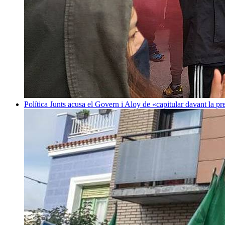
Política
Junts acusa el Govern i Aloy de «capitular davant la p