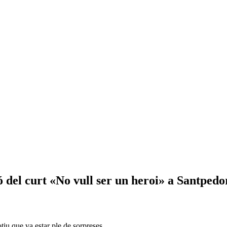
ó del curt «No vull ser un heroi» a Santpedo
otiu que va estar ple de sorpreses