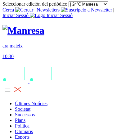
Seleccionar edición del periódico
Cerca
|
Newsletters
|
Iniciar Sessió
ara mateix
10:30
Últimes Notícies
Societat
Successos
Plans
Política
Obituaris
Esports