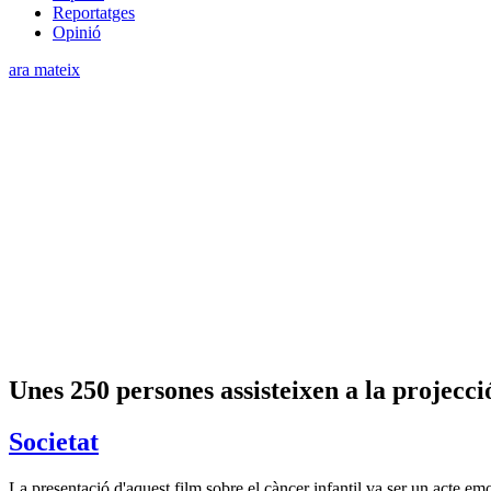
Reportatges
Opinió
ara mateix
Unes 250 persones assisteixen a la projecci
Societat
La presentació d'aquest film sobre el càncer infantil va ser un acte em