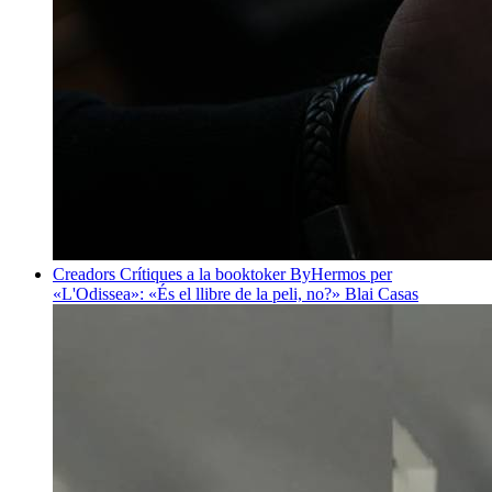
Creadors
Crítiques a la booktoker ByHermos per
«L'Odissea»: «És el llibre de la peli, no?»
Blai Casas