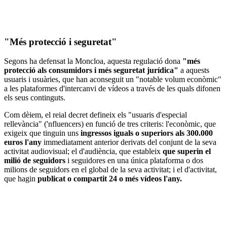
"Més protecció i seguretat"
Segons ha defensat la Moncloa, aquesta regulació dona
"més
protecció als consumidors i més seguretat jurídica"
a aquests
usuaris i usuàries, que han aconseguit un "notable volum econòmic"
a les plataformes d'intercanvi de vídeos a través de les quals difonen
els seus continguts.
Com dèiem, el reial decret defineix els "usuaris d'especial
rellevància" ('nfluencers) en funció de tres criteris: l'econòmic, que
exigeix que tinguin uns
ingressos iguals o superiors als 300.000
euros l'any
immediatament anterior derivats del conjunt de la seva
activitat audiovisual; el d'audiència, que estableix
que superin el
milió de seguidors
i seguidores en una única plataforma o dos
milions de seguidors en el global de la seva activitat; i el d'activitat,
que hagin
publicat o compartit 24 o més vídeos l'any.