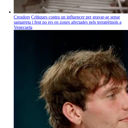
Creadors
Crítiques contra un influencer per gravar-se sense
samarreta i fent no res en zones afectades pels terratrèmols a
Veneçuela