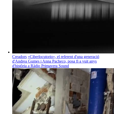
Creadors
«Ciberlocutorio», el referent d'una generació
d'Andrea Gumes i Anna Pacheco, posa fi a vuit anys
d'història a Ràdio Primavera Sound