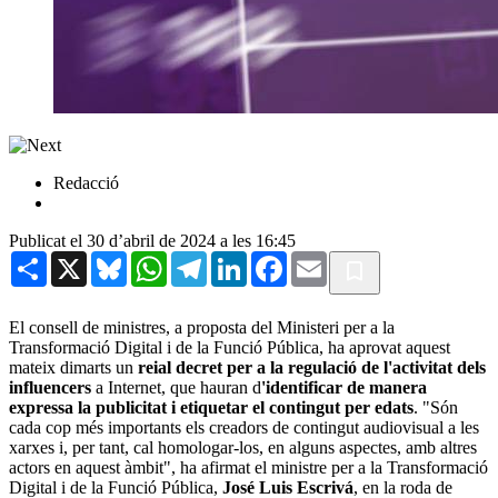
Redacció
Publicat el 30 d’abril de 2024 a les 16:45
Share
X
Bluesky
WhatsApp
Telegram
LinkedIn
Facebook
Email
El consell de ministres, a proposta del Ministeri per a la
Transformació Digital i de la Funció Pública, ha aprovat aquest
mateix dimarts un
reial decret per a la regulació de l'activitat dels
influencers
a Internet, que hauran d
'identificar de manera
expressa la publicitat i etiquetar el contingut per edats
. "Són
cada cop més importants els creadors de contingut audiovisual a les
xarxes i, per tant, cal homologar-los, en alguns aspectes, amb altres
actors en aquest àmbit", ha afirmat el ministre per a la Transformació
Digital i de la Funció Pública,
José Luis Escrivá
, en la roda de