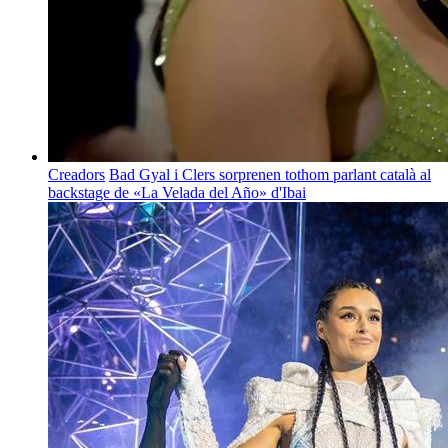
Creadors
Bad Gyal i Clers sorprenen tothom parlant català al
backstage de «La Velada del Año» d'Ibai