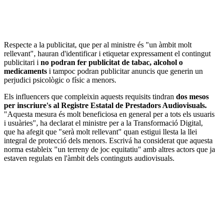
Respecte a la publicitat, que per al ministre és "un àmbit molt
rellevant", hauran d'identificar i etiquetar expressament el contingut
publicitari i
no podran fer publicitat de tabac, alcohol o
medicaments
i tampoc podran publicitar anuncis que generin un
perjudici psicològic o físic a menors.
Els influencers que compleixin aquests requisits tindran
dos mesos
per inscriure's al Registre Estatal de Prestadors Audiovisuals.
"Aquesta mesura és molt beneficiosa en general per a tots els usuaris
i usuàries", ha declarat el ministre per a la Transformació Digital,
que ha afegit que "serà molt rellevant" quan estigui llesta la llei
integral de protecció dels menors. Escrivá ha considerat que aquesta
norma estableix "un terreny de joc equitatiu" amb altres actors que ja
estaven regulats en l'àmbit dels continguts audiovisuals.