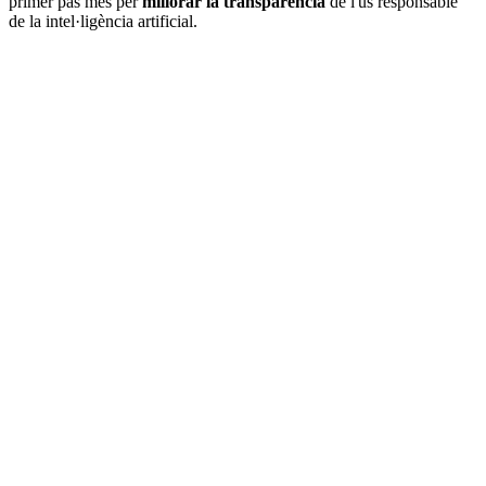
primer pas més per
millorar la transparència
de l'ús responsable
de la intel·ligència artificial.