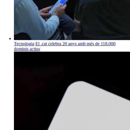
Tecnologia
El .cat celebra 20 anys amb més de 118.000
dominis actius