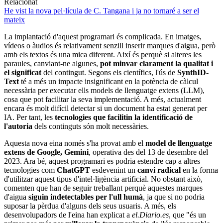
Relacionat
He vist la nova pel·lícula de C. Tangana i ja no tornaré a ser el
mateix
La implantació d'aquest programari és complicada. En imatges,
vídeos o àudios és relativament senzill inserir marques d'aigua, però
amb els textos és una mica diferent. Així és perquè si alteres les
paraules, canviant-ne algunes,
pot minvar clarament la qualitat i
el significat
del contingut. Segons els científics, l'ús de
SynthID-
Text
té a més un impacte insignificant en la potència de càlcul
necessària per executar ells models de llenguatge extens (LLM),
cosa que pot facilitar la seva implementació. A més, actualment
encara és molt difícil detectar si un document ha estat generat per
IA. Per tant, les
tecnologies que facilitin la identificació de
l'autoria
dels continguts són molt necessàries.
Aquesta nova eina només s'ha provat amb el
model de llenguatge
extens de Google, Gemini
, operativa des del 13 de desembre del
2023. Ara bé, aquest programari es podria estendre cap a altres
tecnologies com
ChatGPT
esdevenint un
canvi radical
en la forma
d'utilitzar aquest tipus d'intel·ligència artificial. No obstant això,
comenten que han de seguir treballant perquè aquestes marques
d'aigua
siguin indetectables per l'ull humà
, ja que si no podria
suposar la pèrdua d'alguns dels seus usuaris. A més, els
desenvolupadors de l'eina han explicat a
el.Diario.es
, que "és un