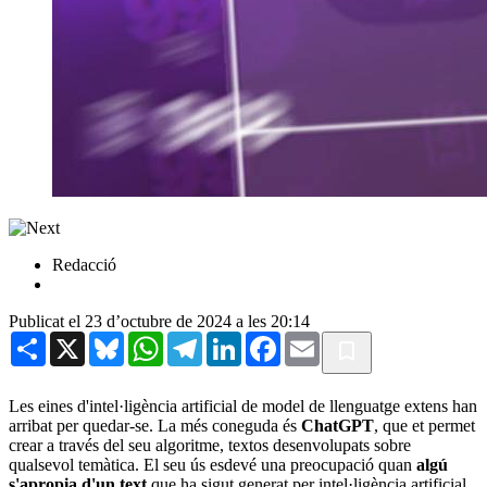
Redacció
Publicat el 23 d’octubre de 2024 a les 20:14
Share
X
Bluesky
WhatsApp
Telegram
LinkedIn
Facebook
Email
Les eines d'intel·ligència artificial de model de llenguatge extens han
arribat per quedar-se. La més coneguda és
ChatGPT
, que et permet
crear a través del seu algoritme, textos desenvolupats sobre
qualsevol temàtica. El seu ús esdevé una preocupació quan
algú
s'apropia d'un text
que ha sigut generat per intel·ligència artificial.