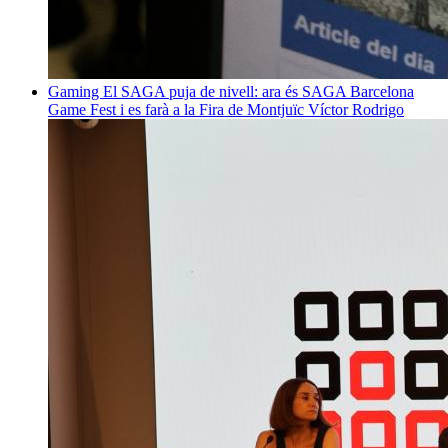
Gaming
El SAGA puja de nivell: ara és SAGA Barcelona
Game Fest i es farà a la Fira de Montjuïc
Víctor Rodrigo