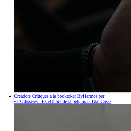
Creadors
Crítiques a la booktoker ByHermos per
«L'Odissea»: «És el llibre de la peli, no?»
Blai Casas