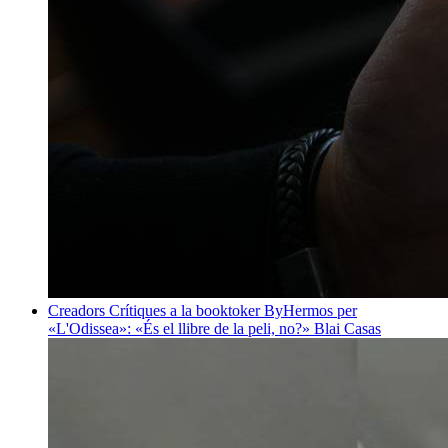
Creadors
Crítiques a la booktoker ByHermos per
«L'Odissea»: «És el llibre de la peli, no?»
Blai Casas