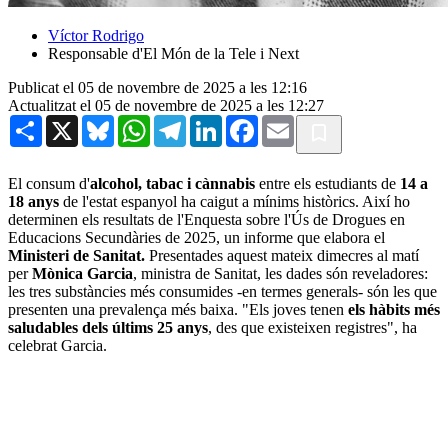
Víctor Rodrigo
Responsable d'El Món de la Tele i Next
Publicat el 05 de novembre de 2025 a les 12:16
Actualitzat el 05 de novembre de 2025 a les 12:27
Share
X
Bluesky
WhatsApp
Telegram
LinkedIn
Facebook
Email
El consum d'
alcohol, tabac i cànnabis
entre els estudiants de
14 a
18 anys
de l'estat espanyol ha caigut a mínims històrics. Així ho
determinen els resultats de l'Enquesta sobre l'Ús de Drogues en
Educacions Secundàries de 2025, un informe que elabora el
Ministeri de Sanitat.
Presentades aquest mateix dimecres al matí
per
Mònica Garcia
, ministra de Sanitat, les dades són reveladores:
les tres substàncies més consumides -en termes generals- són les que
presenten una prevalença més baixa. "Els joves tenen
els hàbits més
saludables dels últims 25 anys
, des que existeixen registres", ha
celebrat Garcia.