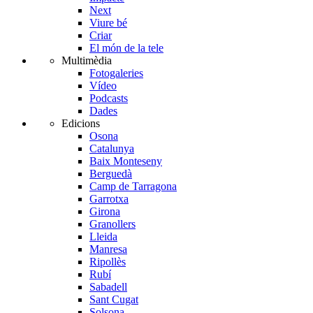
Next
Viure bé
Criar
El món de la tele
Multimèdia
Fotogaleries
Vídeo
Podcasts
Dades
Edicions
Osona
Catalunya
Baix Monteseny
Berguedà
Camp de Tarragona
Garrotxa
Girona
Granollers
Lleida
Manresa
Ripollès
Rubí
Sabadell
Sant Cugat
Solsona