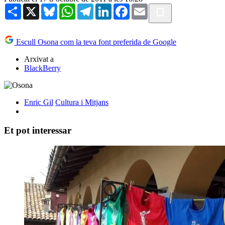
Share
X
Bluesky
WhatsApp
Telegram
LinkedIn
Facebook
Email
Escull Osona com la teva font preferida de Google
Arxivat a
BlackBerry
Enric Gil
Cultura i Mitjans
Et pot interessar