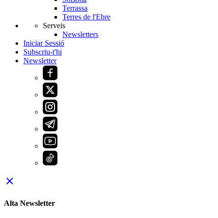
Terrassa
Terres de l'Ebre
Serveis
Newsletters
Iniciar Sessió
Subscriu-t'hi
Newsletter
close
Alta Newsletter