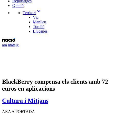
Reportatges
Opinió
expand_more
Territori
Vic
Manlleu
Torelló
Lluçanès
ara mateix
BlackBerry compensa els clients amb 72
euros en aplicacions
Cultura i Mitjans
ARA A PORTADA