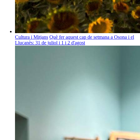
Cultura i Mitjans
Què fer aquest cap de setmana a Osona i el
Lluçanès: 31 de juliol i 1 i 2 d'agost