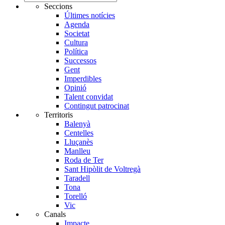
Seccions
Últimes notícies
Agenda
Societat
Cultura
Política
Successos
Gent
Imperdibles
Opinió
Talent convidat
Contingut patrocinat
Territoris
Balenyà
Centelles
Lluçanès
Manlleu
Roda de Ter
Sant Hipòlit de Voltregà
Taradell
Tona
Torelló
Vic
Canals
Impacte