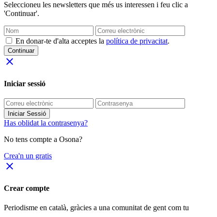
Seleccioneu les newsletters que més us interessen i feu clic a
'Continuar'.
En donar-te d'alta acceptes la
política de privacitat
.
Continuar
close
Iniciar sessió
Iniciar Sessió
Has oblidat la contrasenya?
No tens compte a Osona?
Crea'n un gratis
close
Crear compte
Periodisme
en català
, gràcies a una comunitat de gent com tu