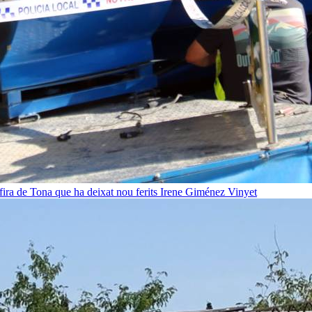
fira de Tona que ha deixat nou ferits
Irene Giménez Vinyet