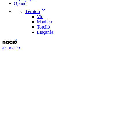
Opinió
expand_more
Territori
Vic
Manlleu
Torelló
Lluçanès
ara mateix