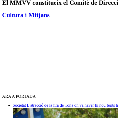
El MMVV constitueix el Comitè de Direcció
Cultura i Mitjans
ARA A PORTADA
Societat
L'atracció de la fira de Tona on va haver-hi nou ferits 