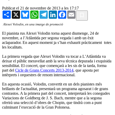
Publicat el 21 de novembre de 2013 a les 17:17
Share
X
Bluesky
WhatsApp
Telegram
LinkedIn
Facebook
Email
Alexei Volodin, en una imatge de promoció
El pianista rus Alexei Volodin torna aquest diumenge, 24 de
novembre, a l’Atlàntida per segona vegada i amb un èxit
aclaparador. En aquest moment ja s’han exhaurit pràcticament totes
les localitats.
La primera vegada que Alexei Volodin va tocar a L’Atlàntida va
deixar el públic meravellat amb la seva tècnica depurada i exquisida
sensibilitat. El concert, que començarà a les sis de la tarda, forma
part del
Cicle de Grans Concerts 2013-2014
, que aposta per
intèrprets i orquestres de renom internacional.
En aquesta ocasió, Volodin, convertit en un dels pianistes més
brillants de l'actualitat, presentarà un programa agosarat i de grans
contrastos. A la primera part del concert, interpretarà les conegudes
Variacions de Goldberg de J. S. Bach, mentre que a la segona
oferirà una selecció d’obres de Chopin, que tindrà com a punt
culminant l’execució de la Gran Polonesa.