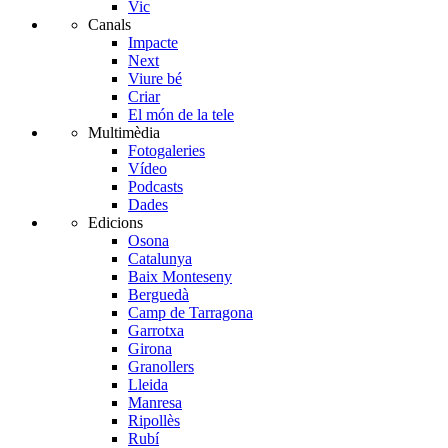
Vic
Canals
Impacte
Next
Viure bé
Criar
El món de la tele
Multimèdia
Fotogaleries
Vídeo
Podcasts
Dades
Edicions
Osona
Catalunya
Baix Monteseny
Berguedà
Camp de Tarragona
Garrotxa
Girona
Granollers
Lleida
Manresa
Ripollès
Rubí