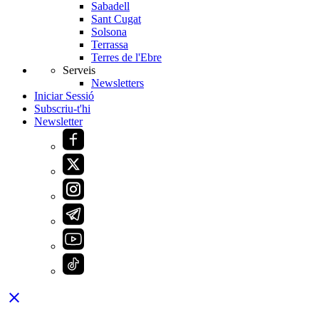
Sabadell
Sant Cugat
Solsona
Terrassa
Terres de l'Ebre
Serveis
Newsletters
Iniciar Sessió
Subscriu-t'hi
Newsletter
close