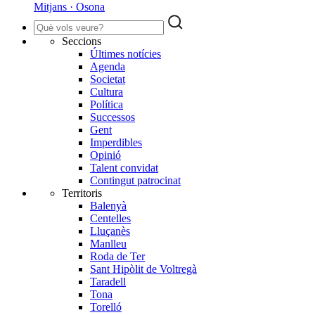
Mitjans · Osona
Seccions
Últimes notícies
Agenda
Societat
Cultura
Política
Successos
Gent
Imperdibles
Opinió
Talent convidat
Contingut patrocinat
Territoris
Balenyà
Centelles
Lluçanès
Manlleu
Roda de Ter
Sant Hipòlit de Voltregà
Taradell
Tona
Torelló