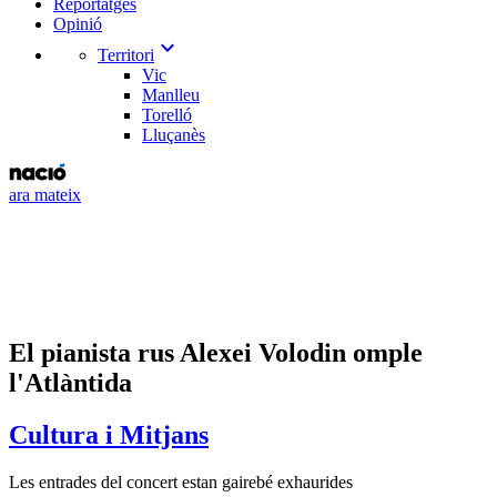
Reportatges
Opinió
expand_more
Territori
Vic
Manlleu
Torelló
Lluçanès
ara mateix
El pianista rus Alexei Volodin omple
l'Atlàntida
Cultura i Mitjans
Les entrades del concert estan gairebé exhaurides