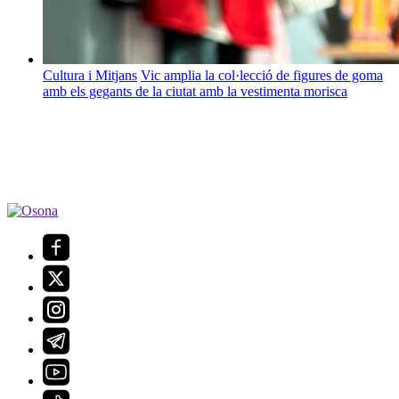
Cultura i Mitjans
Vic amplia la col·lecció de figures de goma
amb els gegants de la ciutat amb la vestimenta morisca