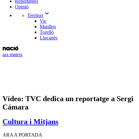
Reportatges
Opinió
expand_more
Territori
Vic
Manlleu
Torelló
Lluçanès
ara mateix
Vídeo: TVC dedica un reportatge a Sergi
Cámara
Cultura i Mitjans
ARA A PORTADA