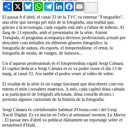
Share
X
Bluesky
WhatsApp
Telegram
LinkedIn
Facebook
Email
El passat 8 d’abril, el canal 33 de la TVC va estrenar "Fotografies",
una sèrie que navega pel món de la fotografia, una realitat que,
gràcies a la tecnologia, cada vegada està més a l'abast de tothom. Al
llarg de 13 episodis, amb el presentador de la sèrie, Antoni
Tortajada, el programa acompanya diversos professionals actuals per
descobrir com treballen els diferents gèneres fotogràfics: la
fotografia de natura, els esports, el fotoperiodisme, el retrat, la
fotografia de moda, de viatges, de famosos...
Un d’aquests professionals és el fotoperiodista vigatà Sergi Cámara.
El capítol dedicat a Sergi Cámara es es va poder veure el dia 13 de
maig, al canal 33. Ara també el podeu veure al vídeo de sobre.
El resultat de la sèrie és un viatge fascinant que descobreix com ens
mirem el món i nosaltres mateixos. A més, cada capítol dóna cabuda
a la participació de fotògrafs aficionats, dóna consells tècnics i
presenta algunes curiositats de la història de la fotografia.
Sergi Cámara és col•laborador habitual d'Osona.com i del Grup
Nació Digital. Es va iniciar en l'ofici al setmanari osonenc
La Marxa
. El passat mes d'abril va publicar diàriament un reportatge sobre el
terratrèmol d'Haití.