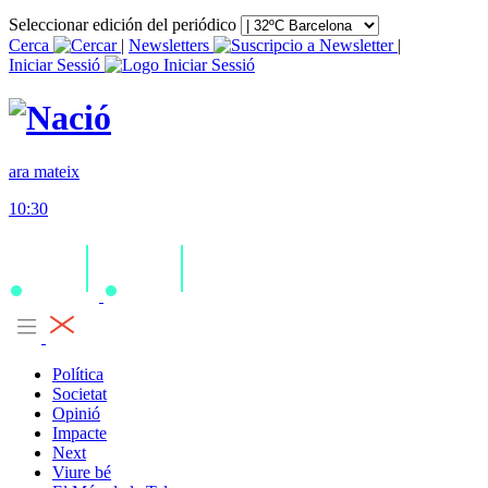
Seleccionar edición del periódico
Cerca
|
Newsletters
|
Iniciar Sessió
ara mateix
10:30
Política
Societat
Opinió
Impacte
Next
Viure bé