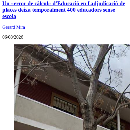
Un «error de càlcul» d'Educació en l'adjudicació de
places deixa temporalment 400 educadors sense
escola
Gerard Mira
06/08/2026