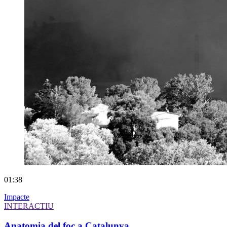
01:38
Impacte
INTERACTIU
Anatomia del foc a Catalunya