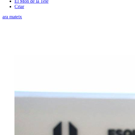
El Món de la Tele
Criar
ara mateix