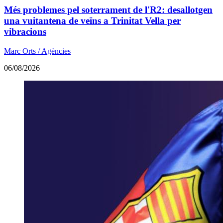
Més problemes pel soterrament de l'R2: desallotgen
una vuitantena de veïns a Trinitat Vella per
vibracions
Marc Orts / Agències
06/08/2026