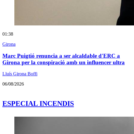
01:38
Girona
Marc Puigtió renuncia a ser alcaldable d'ERC a
Girona per la conspiració amb un influencer ultra
Lluís Girona Boffi
06/08/2026
ESPECIAL INCENDIS