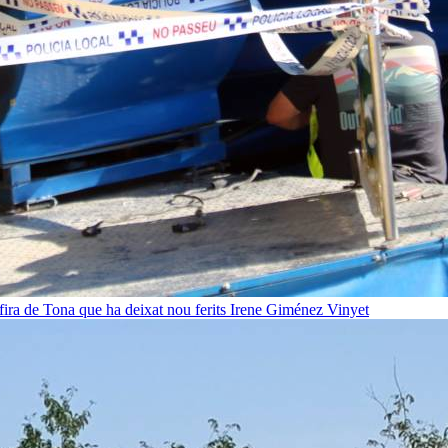
fira de Tona que ha deixat nou ferits
Irene Giménez Vinyet