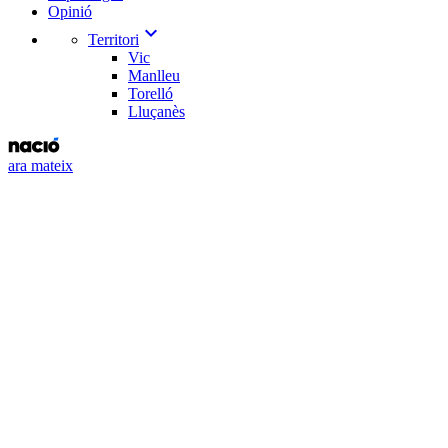
Opinió
expand_more
Territori
Vic
Manlleu
Torelló
Lluçanès
ara mateix