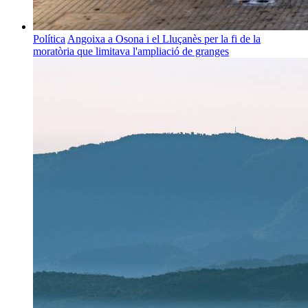
Política
Angoixa a Osona i el Lluçanès per la fi de la
moratòria que limitava l'ampliació de granges