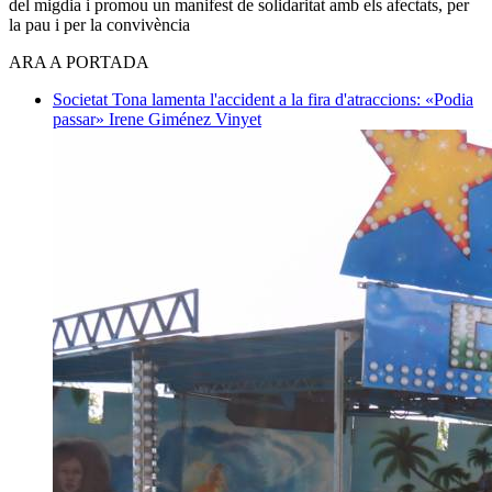
del migdia i promou un manifest de solidaritat amb els afectats, per
la pau i per la convivència
ARA A PORTADA
Societat
Tona lamenta l'accident a la fira d'atraccions: «Podia
passar»
Irene Giménez Vinyet