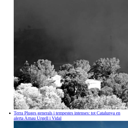
Terra
Pluges generals i tempestes intenses: tot Catalunya en
alerta
Arnau Urgell i Vidal