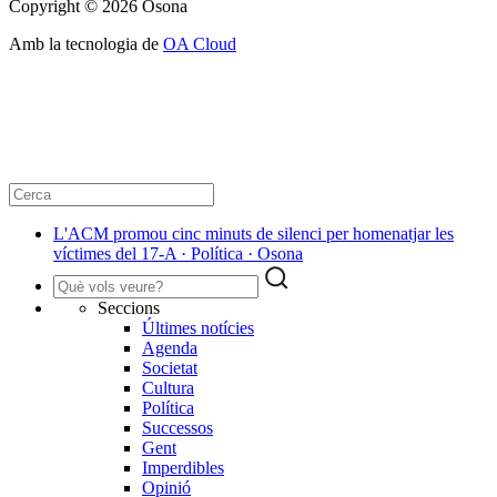
Copyright © 2026 Osona
Amb la tecnologia de
OA Cloud
L'ACM promou cinc minuts de silenci per homenatjar les
víctimes del 17-A · Política · Osona
Seccions
Últimes notícies
Agenda
Societat
Cultura
Política
Successos
Gent
Imperdibles
Opinió