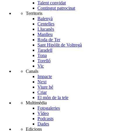
Talent convidat
Contingut patrocinat
Territoris
Balenyà
Centelles
Lluçanès
Manlleu
Roda de Ter
Sant Hipòlit de Voltregà
Taradell
Tona
Torelló
Vic
Canals
Impacte
Next
Viure bé
Criar
El món de la tele
Multimèdia
Fotogaleries
Vídeo
Podcasts
Dades
Edicions