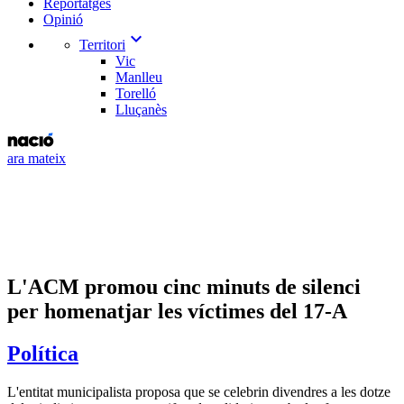
Reportatges
Opinió
expand_more
Territori
Vic
Manlleu
Torelló
Lluçanès
ara mateix
L'ACM promou cinc minuts de silenci
per homenatjar les víctimes del 17-A
Política
L'entitat municipalista proposa que se celebrin divendres a les dotze