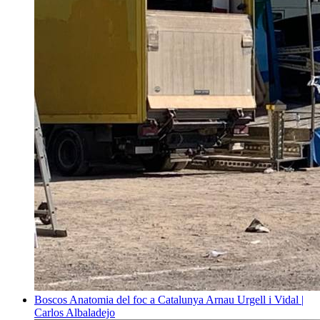
Boscos
Anatomia del foc a Catalunya
Arnau Urgell i Vidal |
Carlos Albaladejo