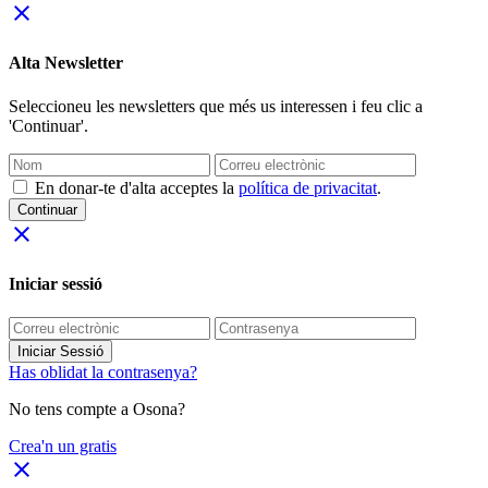
close
Alta Newsletter
Seleccioneu les newsletters que més us interessen i feu clic a
'Continuar'.
En donar-te d'alta acceptes la
política de privacitat
.
Continuar
close
Iniciar sessió
Iniciar Sessió
Has oblidat la contrasenya?
No tens compte a Osona?
Crea'n un gratis
close