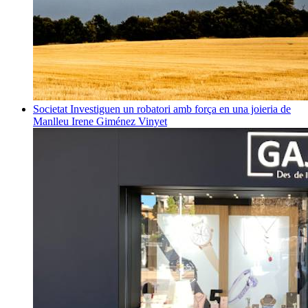
Societat
Investiguen un robatori amb força en una joieria de
Manlleu
Irene Giménez Vinyet