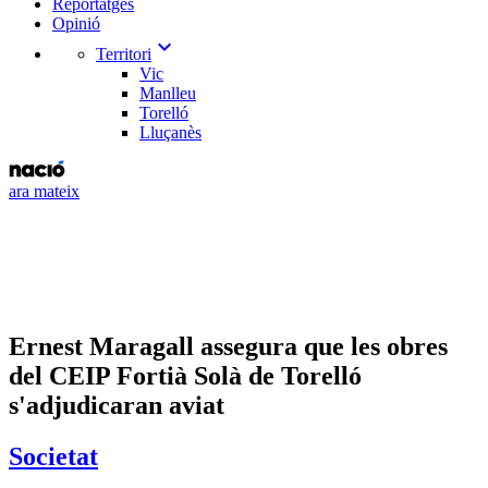
Reportatges
Opinió
expand_more
Territori
Vic
Manlleu
Torelló
Lluçanès
ara mateix
Ernest Maragall assegura que les obres
del CEIP Fortià Solà de Torelló
s'adjudicaran aviat
Societat