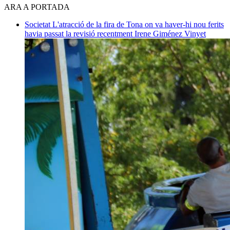
ARA A PORTADA
Societat
L'atracció de la fira de Tona on va haver-hi nou ferits
havia passat la revisió recentment
Irene Giménez Vinyet