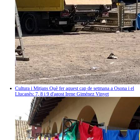
Cultura i Mitjans
Què fer aquest cap de setmana a Osona i el
Lluçanès: 7, 8 i 9 d'agost
Irene Giménez Vinyet