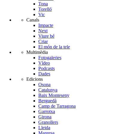
Tona
Torelló
Vic
Canals
Impacte
Next
Viure bé
Criar
El món de la tele
Multimèdia
Fotogaleries
Vídeo
Podcasts
Dades
Edicions
Osona
Catalunya
Baix Monteseny
Berguedà
Camp de Tarragona
Garrotxa
Girona
Granollers
Lleida
Manresa