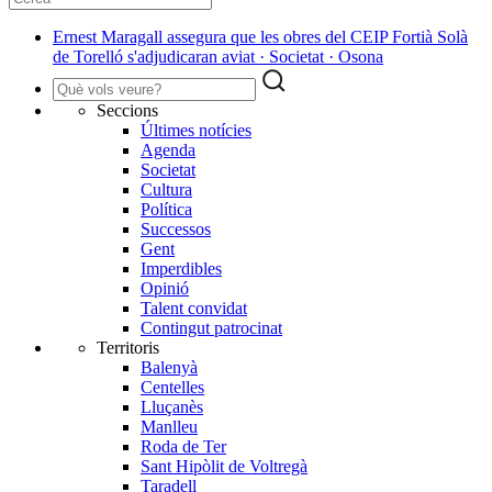
Ernest Maragall assegura que les obres del CEIP Fortià Solà
de Torelló s'adjudicaran aviat · Societat · Osona
Seccions
Últimes notícies
Agenda
Societat
Cultura
Política
Successos
Gent
Imperdibles
Opinió
Talent convidat
Contingut patrocinat
Territoris
Balenyà
Centelles
Lluçanès
Manlleu
Roda de Ter
Sant Hipòlit de Voltregà
Taradell