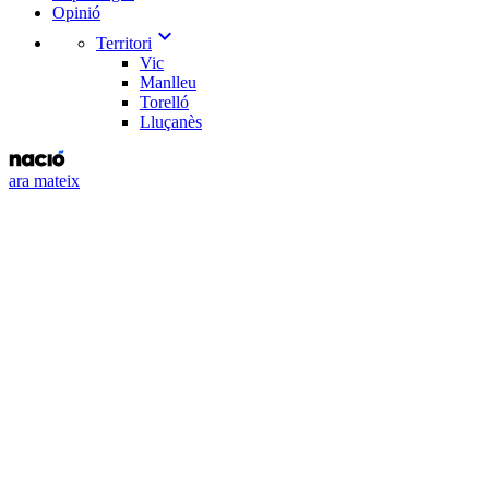
Opinió
expand_more
Territori
Vic
Manlleu
Torelló
Lluçanès
ara mateix