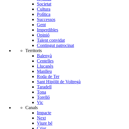
Societat
Cultura
Política
Successos
Gent
Imperdibles
Opinió
Talent convidat
Contingut patrocinat
Territoris
Balenyà
Centelles
Lluçanès
Manlleu
Roda de Ter
Sant Hipòlit de Voltregà
Taradell
Tona
Torelló
Vic
Canals
Impacte
Next
Viure bé
Criar