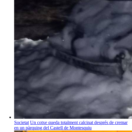
Societat
Un cotxe queda totalment calcinat després de cremar
en un pàrquing del Castell de Montesquiu