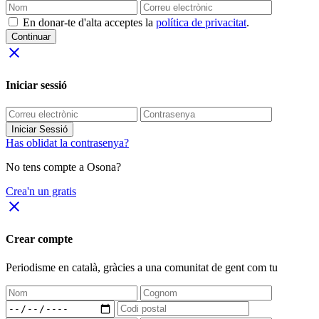
En donar-te d'alta acceptes la
política de privacitat
.
Continuar
close
Iniciar sessió
Iniciar Sessió
Has oblidat la contrasenya?
No tens compte a Osona?
Crea'n un gratis
close
Crear compte
Periodisme
en català
, gràcies a una comunitat de gent com tu