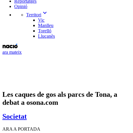
Reportatges
Opinió
expand_more
Territori
Vic
Manlleu
Torelló
Lluçanès
ara mateix
Les caques de gos als parcs de Tona, a
debat a osona.com
Societat
ARA A PORTADA