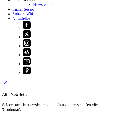
Newsletters
Iniciar Sessió
Subscriu-t'hi
Newsletter
close
Alta Newsletter
Seleccioneu les newsletters que més us interessen i feu clic a
'Continuar'.