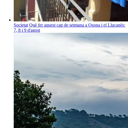
Societat
Què fer aquest cap de setmana a Osona i el Lluçanès:
7, 8 i 9 d'agost