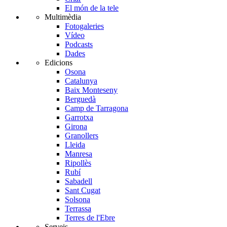
El món de la tele
Multimèdia
Fotogaleries
Vídeo
Podcasts
Dades
Edicions
Osona
Catalunya
Baix Monteseny
Berguedà
Camp de Tarragona
Garrotxa
Girona
Granollers
Lleida
Manresa
Ripollès
Rubí
Sabadell
Sant Cugat
Solsona
Terrassa
Terres de l'Ebre
Serveis