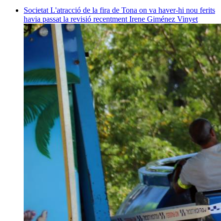
Societat
L'atracció de la fira de Tona on va haver-hi nou ferits
havia passat la revisió recentment
Irene Giménez Vinyet