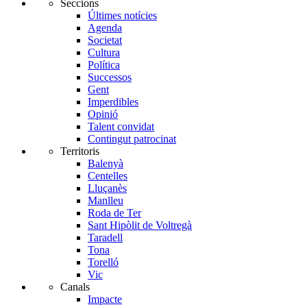
Seccions
Últimes notícies
Agenda
Societat
Cultura
Política
Successos
Gent
Imperdibles
Opinió
Talent convidat
Contingut patrocinat
Territoris
Balenyà
Centelles
Lluçanès
Manlleu
Roda de Ter
Sant Hipòlit de Voltregà
Taradell
Tona
Torelló
Vic
Canals
Impacte