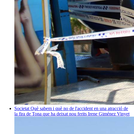
Societat
Què sabem i què no de l'accident en una atracció de
la fira de Tona que ha deixat nou ferits
Irene Giménez Vinyet