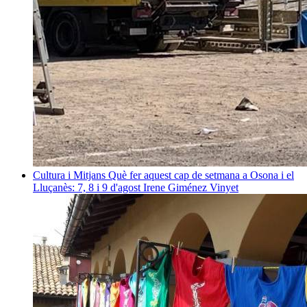
Cultura i Mitjans
Què fer aquest cap de setmana a Osona i el
Lluçanès: 7, 8 i 9 d'agost
Irene Giménez Vinyet