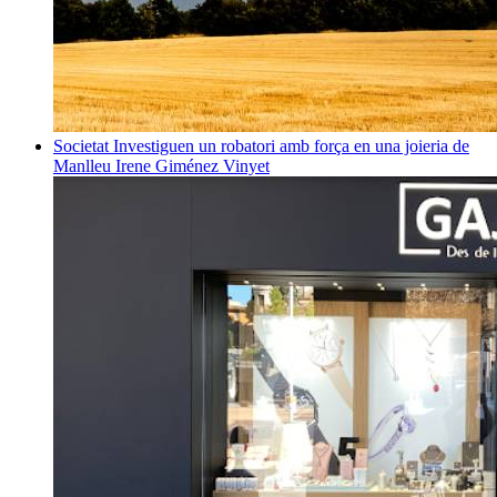
Societat
Investiguen un robatori amb força en una joieria de
Manlleu
Irene Giménez Vinyet