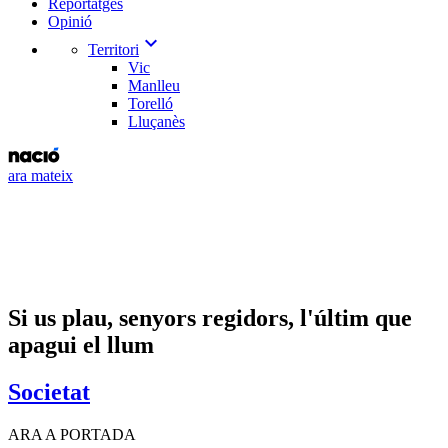
Reportatges
Opinió
expand_more
Territori
Vic
Manlleu
Torelló
Lluçanès
ara mateix
Si us plau, senyors regidors, l'últim que
apagui el llum
Societat
ARA A PORTADA