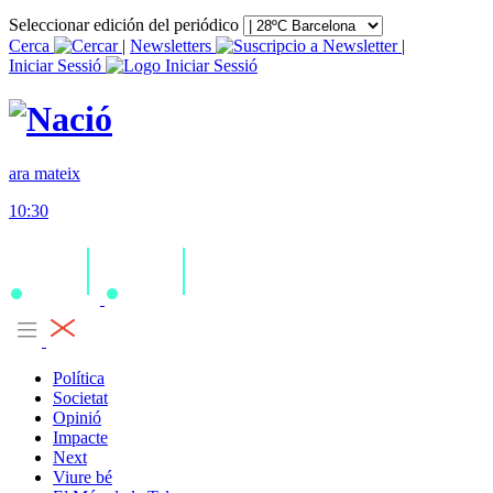
Seleccionar edición del periódico
Cerca
|
Newsletters
|
Iniciar Sessió
ara mateix
10:30
Política
Societat
Opinió
Impacte
Next
Viure bé