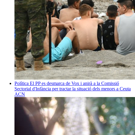
Política
El PP es desmarca de Vox i anirà a la Comissió
Sectorial d'Infància per tractar la situació dels menors a Ceuta
ACN