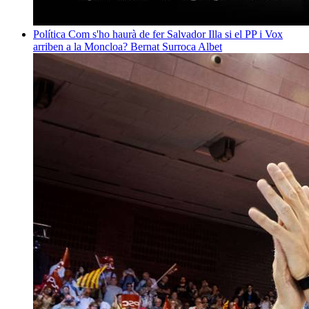
Política
Com s'ho haurà de fer Salvador Illa si el PP i Vox
arriben a la Moncloa?
Bernat Surroca Albet