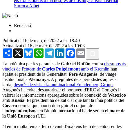
els fronts oberts d'Illa després de dos anys a Palau
Bernat
Surroca Albet
Redacció
Publicat el 16 de març de 2022 a les 18:40
Actualitzat el 16 de març de 2022 a les 19:03
Share
X
Bluesky
WhatsApp
Telegram
LinkedIn
Facebook
Email
La polèmica per les paraules de
Gabriel Rufián
contra
els suposats
vincles de l'entorn de
Carles Puigdemont
amb el Kremlin
han
agafat el president de la Generalitat,
Pere Aragonès
, de viatge
institucional a
Alemanya
. A preguntes dels periodistes aquesta
tarda,
després de visitar la multinacional Freudenberg Group
,
Aragonès ha evitat desautoritzar el portaveu d'ERC al Congrés i
valorar les informacions aparegudes sobre la connexió de
Waterloo
amb
Rússia
. El president ha deixat clar que tant la línia política del
Govern
com la que hauria de seguir el conjunt de
l'
independentisme
en l'àmbit internacional ha de ser en el
marc de
la Unió Europea
(UE).
"Tenim molta feina a fer i davant d'això ens hem de centrar en les