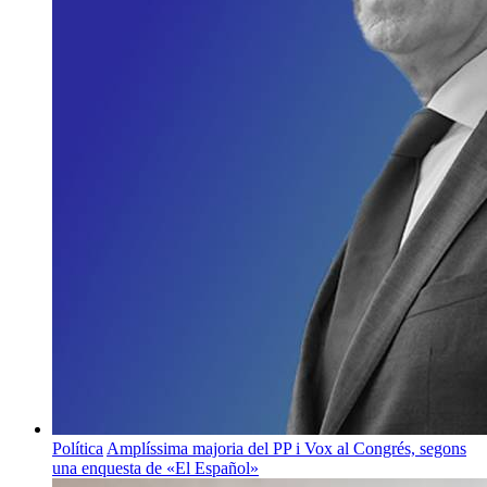
Política
Amplíssima majoria del PP i Vox al Congrés, segons
una enquesta de «El Español»