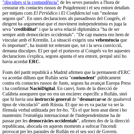
"disculpes si la contundència"
de les seves paraules a l'hora de
censurar els contactes russos de Puigdemont i el seu entorn detallats
per mitjans com
El Periódico
i
El Confidencial
van "molestar
segons qui". En unes declaracions als passadissos del Congrés, el
dirigent ha argumentat que el moviment independentista es juga la
seva "
credibilitat
" i que la seva relació diplomàtica "ha de ser
sempre amb democràcies occidentals". "De cap manera ens hem de
vincular amb el Kremlin. La situació exigeix una
vehemència
que
és important", ha insistit tot reiterant que, tot i la seva convicció,
demana disculpes. El per què el portaveu al Congrés va fer aquestes
declaracions s'explica, segons apunta el seu entorn, perquè així ho
havia acordat
ERC
.
Fonts del partit republicà a Madrid afirmen que la permanent d'ERC
va acordar dilluns que Rufián seria "
contundent
" públicament
contra els contactes russos de Junts, segons ha avançat Europa Press
i ha confirmat
NacióDigital
. En canvi, fonts de la direcció de
Calàbria asseguren que no era un encàrrec específic a Rufián, sinó
que hi havia una
instrucció general
de "
desmarcar-se
de qualsevol
tipus de vinculació" amb Rússia. El que no es va pactar va ser la
fórmula verbal utilitzada per fer-ho. "És el que hem anat dient i ho
mantenim: l'estratègia internacional de l'independentisme ha de
passar per les
democràcies occidentals
", afirmen des de la direcció
republicana, abocada en aquests moments a sufocar l'incendi
provocat per les paraules de Rufián en el seu soci de Govern.