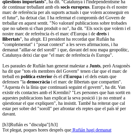
qüestions importants
", ha dit. "Catalunya i l'independentisme ha
de continuar treballant amb els
socis europeus
. Europa és el nostre
marc de referència per als suports actuals i que volem aconseguir en
el futur", ha deixat clar. I ha refermat el compromís del Govern de
treballar en aquest sentit. "No valoraré publicacions sobre trobades
que no sabem si s'han produït o no", ha dit. "Els socis que volem i el
nostre marc de referència és el marc d'Europa i de
drets
i
llibertats
", ha afegit. El president ha recordat que Rufián ha
"complementat" i "posat context" a les seves afirmacions, i ha
demanat "aïllar-se del soroll" i que, davant del nou mapa geopolític,
Catalunya deixi clar que "el marc de referència és Europa".
Les paraules de Rufián han generat malestar a
Junts
, però Aragonès
ha dit que "tots els membres del Govern" tenen clar que el marc de
treball en
política exterior
és el d'
Europa
i el dels estats que
defensen "la
democràcia
i el marc de llibertats que compartim".
"Aquesta és la línia que continuarà seguint el govern", ha dit. Van
existir els contactes amb el Kremlin? "Les persones que han sortit en
aquestes publicacions han explicat la seva posició i jo no entraré a
qüestionar el que expliquen", ha insistit. També ha reiterat que cal
estar per sobre del "soroll" per afrontar els reptes que el país té per
davant.
[h3]Rufián es "disculpa"[/h3]
Tot plegat, poques hores després que
Rufián hagi demanat