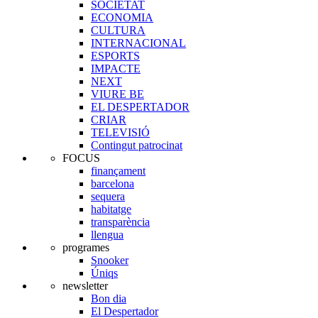
SOCIETAT
ECONOMIA
CULTURA
INTERNACIONAL
ESPORTS
IMPACTE
NEXT
VIURE BE
EL DESPERTADOR
CRIAR
TELEVISIÓ
Contingut patrocinat
FOCUS
finançament
barcelona
sequera
habitatge
transparència
llengua
programes
Snooker
Úniqs
newsletter
Bon dia
El Despertador