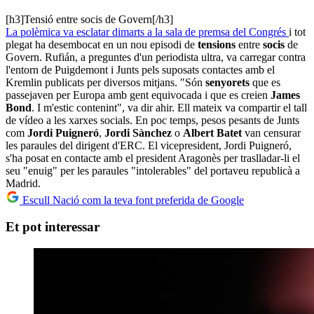
[h3]Tensió entre socis de Govern[/h3]
La polèmica va esclatar dimarts a la sala de premsa del Congrés
i tot
plegat ha desembocat en un nou episodi de
tensions
entre
socis
de
Govern. Rufián, a preguntes d'un periodista ultra, va carregar contra
l'entorn de Puigdemont i Junts pels suposats contactes amb el
Kremlin publicats per diversos mitjans. "Són
senyorets
que es
passejaven per Europa amb gent equivocada i que es creien
James
Bond
. I m'estic contenint", va dir ahir. Ell mateix va compartir el tall
de vídeo a les xarxes socials. En poc temps, pesos pesants de Junts
com
Jordi Puigneró
,
Jordi Sànchez
o
Albert Batet
van censurar
les paraules del dirigent d'ERC. El vicepresident, Jordi Puigneró,
s'ha posat en contacte amb el president Aragonès per traslladar-li el
seu "enuig" per les paraules "intolerables" del portaveu republicà a
Madrid.
Escull Nació com la teva font preferida de Google
Et pot interessar