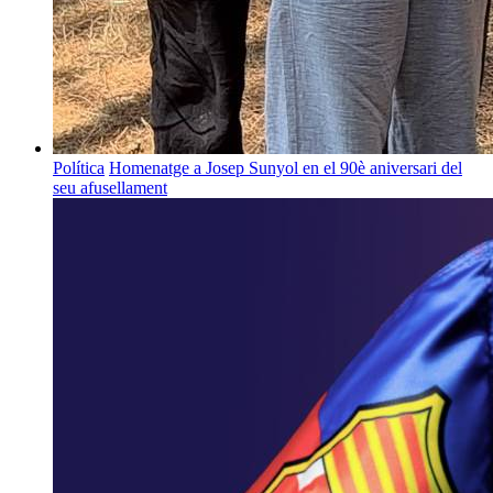
Política
Homenatge a Josep Sunyol en el 90è aniversari del
seu afusellament