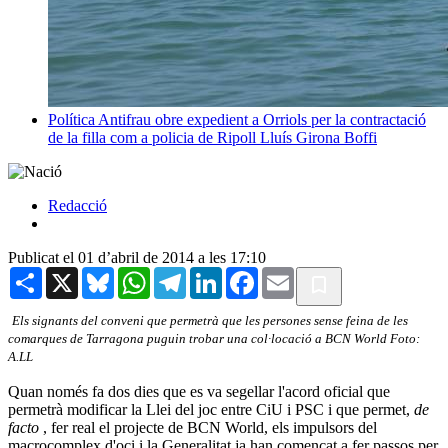
Política
Antifrau obre expedient a Orriols per la contractació
de la filla com a policia de Ripoll
Lluís Girona Boffi
Redacció
Publicat el 01 d’abril de 2014 a les 17:10
Share
X
Bluesky
WhatsApp
Telegram
LinkedIn
Facebook
Email
Els signants del conveni que permetrà que les persones sense feina de les
comarques de Tarragona puguin trobar una col·locació a BCN World Foto:
A.LL
Quan només fa dos dies que es va segellar l'acord oficial que
permetrà modificar la Llei del joc entre CiU i PSC i que permet,
de
facto
, fer real el projecte de BCN World, els impulsors del
macrocomplex d'oci i la Generalitat ja han començat a fer passos per