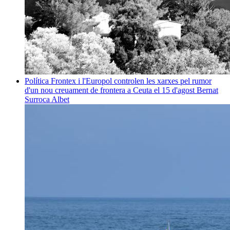
Política
Frontex i l'Europol controlen les xarxes pel rumor
d'un nou creuament de frontera a Ceuta el 15 d'agost
Bernat
Surroca Albet