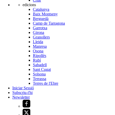
Criar
edicions
Catalunya
Baix Montseny
Berguedà
Camp de Tarragona
Garrotxa
Girona
Granollers
Lleida
Manresa
Osona
Ripollès
Rubí
Sabadell
Sant Cugat
Solsona
Terrassa
Terres de l'Ebre
Iniciar Sessió
Subscriu-t'hi
Newsletter