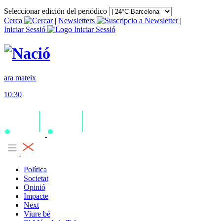
Seleccionar edición del periódico
Cerca
|
Newsletters
|
Iniciar Sessió
ara mateix
10:30
Política
Societat
Opinió
Impacte
Next
Viure bé