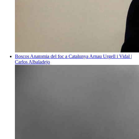
Boscos
Anatomia del foc a Catalunya
Arnau Urgell i Vidal |
Carlos Albaladejo