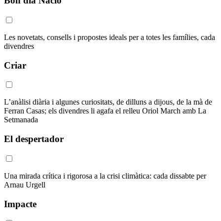
Bon dia Nació
Les novetats, consells i propostes ideals per a totes les famílies, cada
divendres
Criar
L’anàlisi diària i algunes curiositats, de dilluns a dijous, de la mà de
Ferran Casas; els divendres li agafa el relleu Oriol March amb La
Setmanada
El despertador
Una mirada crítica i rigorosa a la crisi climàtica: cada dissabte per
Arnau Urgell
Impacte