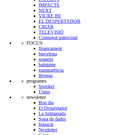
IMPACTE
NEXT
VIURE BE
EL DESPERTADOR
CRIAR
TELEVISIÓ
Contingut patrocinat
FOCUS
finançament
barcelona
sequera
habitatge
transparència
llengua
programes
Snooker
Úniqs
newsletter
Bon dia
El Despertador
La Setmanada
Sopa de dades
Impacte
Nextletter