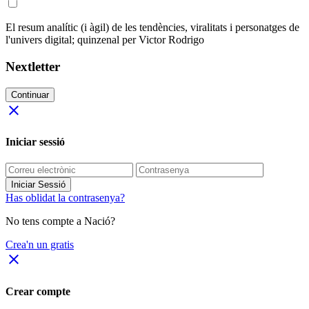
El resum analític (i àgil) de les tendències, viralitats i personatges de
l'univers digital; quinzenal per Victor Rodrigo
Nextletter
Continuar
close
Iniciar sessió
Iniciar Sessió
Has oblidat la contrasenya?
No tens compte a Nació?
Crea'n un gratis
close
Crear compte