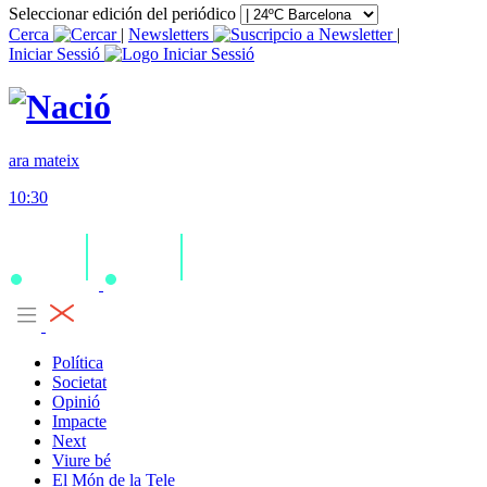
Seleccionar edición del periódico
Cerca
|
Newsletters
|
Iniciar Sessió
ara mateix
10:30
Política
Societat
Opinió
Impacte
Next
Viure bé
El Món de la Tele