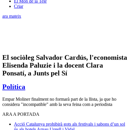
El Món de la Tele
Criar
ara mateix
El sociòleg Salvador Cardús, l'economista
Elisenda Paluzie i la docent Clara
Ponsatí, a Junts pel Sí
Política
Empar Moliner finalment no formarà part de la llista, ja que ho
considera "incompatible" amb la seva feina com a periodista
ARA A PORTADA
Acció
Catalunya prohibirà gots als festivals i sabons d’un sol
ús als hotels
Arnau Urgell i Vidal