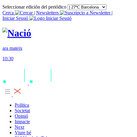
Seleccionar edición del periódico
Cerca
|
Newsletters
|
Iniciar Sessió
ara mateix
10:30
Política
Societat
Opinió
Impacte
Next
Viure bé