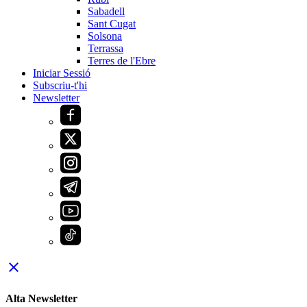
Sabadell
Sant Cugat
Solsona
Terrassa
Terres de l'Ebre
Iniciar Sessió
Subscriu-t'hi
Newsletter
close
Alta Newsletter