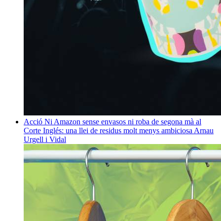
Acció
Ni Amazon sense envasos ni roba de segona mà al
Corte Inglés: una llei de residus molt menys ambiciosa
Arnau
Urgell i Vidal