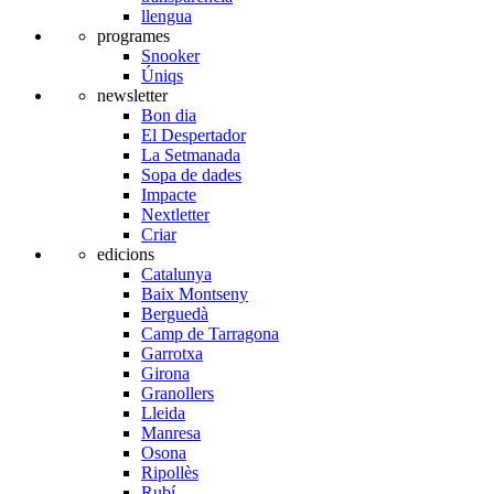
llengua
programes
Snooker
Úniqs
newsletter
Bon dia
El Despertador
La Setmanada
Sopa de dades
Impacte
Nextletter
Criar
edicions
Catalunya
Baix Montseny
Berguedà
Camp de Tarragona
Garrotxa
Girona
Granollers
Lleida
Manresa
Osona
Ripollès
Rubí