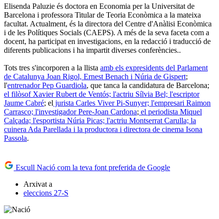
Elisenda Paluzie és doctora en Economia per la Universitat de
Barcelona i professora Titular de Teoria Econòmica a la mateixa
facultat. Actualment, és la directora del Centre d'Anàlisi Econòmica
i de les Polítiques Socials (CAEPS). A més de la seva faceta com a
docent, ha participat en investigacions, en la redacció i traducció de
diferents publicacions i ha impartit diverses conferències..
Tots tres s'incorporen a la llista
amb els expresidents del Parlament
de Catalunya Joan Rigol, Ernest Benach i Núria de Gispert
;
l'
entrenador Pep Guardiola
, que tanca la candidatura de Barcelona;
el filòsof Xavier Rubert de Ventós; l'actriu Sílvia Bel; l'escriptor
Jaume Cabré
; el
jurista Carles Viver Pi-Sunyer; l'empresari Raimon
Carrasco; l'investigador Pere-Joan Cardona
;
el periodista Miquel
Calçada; l'esportista Núria Picas; l
'actriu Montserrat Carulla; la
cuinera Ada Parellada i la productora i directora de cinema Isona
Passola
.
Escull Nació com la teva font preferida de Google
Arxivat a
eleccions 27-S