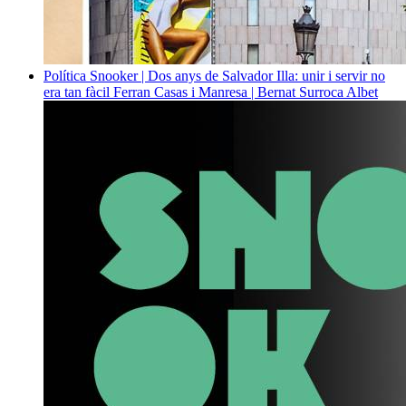
Política
Snooker | Dos anys de Salvador Illa: unir i servir no
era tan fàcil
Ferran Casas i Manresa | Bernat Surroca Albet