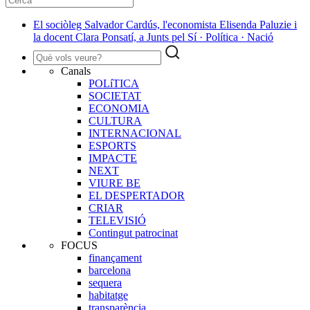
El sociòleg Salvador Cardús, l'economista Elisenda Paluzie i
la docent Clara Ponsatí, a Junts pel Sí · Política · Nació
Canals
POLíTICA
SOCIETAT
ECONOMIA
CULTURA
INTERNACIONAL
ESPORTS
IMPACTE
NEXT
VIURE BE
EL DESPERTADOR
CRIAR
TELEVISIÓ
Contingut patrocinat
FOCUS
finançament
barcelona
sequera
habitatge
transparència