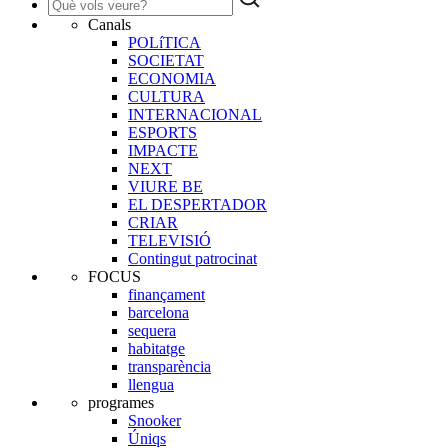
Canals
POLíTICA
SOCIETAT
ECONOMIA
CULTURA
INTERNACIONAL
ESPORTS
IMPACTE
NEXT
VIURE BE
EL DESPERTADOR
CRIAR
TELEVISIÓ
Contingut patrocinat
FOCUS
finançament
barcelona
sequera
habitatge
transparència
llengua
programes
Snooker
Úniqs