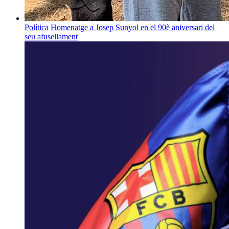
Política
Homenatge a Josep Sunyol en el 90è aniversari del
seu afusellament