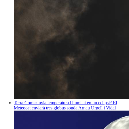
Terra
Com canvia temperatura i humitat en un eclipsi? El
Meteocat enviarà tres globus sonda
Arnau Urgell i Vidal