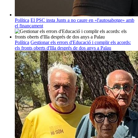
Política
El PSC insta Junts a no caure en «l'autosabotge» amb
el finançament
Política
Gestionar els errors d'Educació i complir els acords:
els fronts oberts d'Illa després de dos anys a Palau