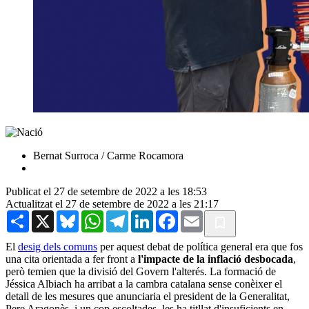
Bernat Surroca / Carme Rocamora
Publicat el 27 de setembre de 2022 a les 18:53
Actualitzat el 27 de setembre de 2022 a les 21:17
Share
X
Bluesky
WhatsApp
Telegram
LinkedIn
Facebook
Email
El
desig dels comuns
per aquest debat de política general era que fos
una cita orientada a fer front a
l'impacte de la inflació desbocada
,
però temien que la divisió del Govern l'alterés. La formació de
Jéssica Albiach ha arribat a la cambra catalana sense conèixer el
detall de les mesures que anunciaria el president de la Generalitat,
Pere Aragonès, i un cop escoltades, les ha titllat d'insuficients en