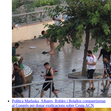
Política
Marlaska, Albares, Robles i Bolaños compareixeran
al Congrés per donar explicacions sobre Ceuta
ACN