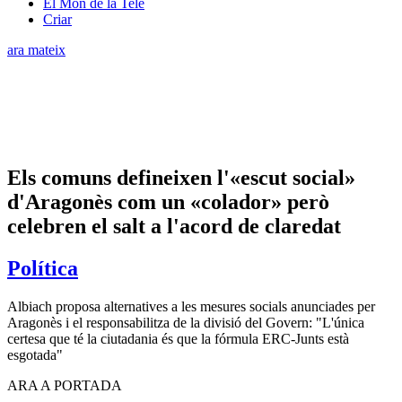
El Món de la Tele
Criar
ara mateix
Els comuns defineixen l'«escut social»
d'Aragonès com un «colador» però
celebren el salt a l'acord de claredat
Política
Albiach proposa alternatives a les mesures socials anunciades per
Aragonès i el responsabilitza de la divisió del Govern: "L'única
certesa que té la ciutadania és que la fórmula ERC-Junts està
esgotada"
ARA A PORTADA