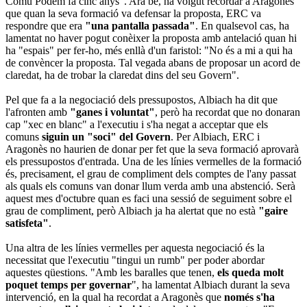
Comú Podem fa cinc anys". Ara bé, ha volgut recordar a Aragonès
que quan la seva formació va defensar la proposta, ERC va
respondre que era
"una pantalla passada"
. En qualsevol cas, ha
lamentat no haver pogut conèixer la proposta amb antelació quan hi
ha "espais" per fer-ho, més enllà d'un faristol: "No és a mi a qui ha
de convèncer la proposta. Tal vegada abans de proposar un acord de
claredat, ha de trobar la claredat dins del seu Govern".
Pel que fa a la negociació dels pressupostos, Albiach ha dit que
l'afronten amb
"ganes i voluntat"
, però ha recordat que no donaran
cap "xec en blanc" a l'executiu i s'ha negat a acceptar que els
comuns
siguin un "soci" del Govern
. Per Albiach, ERC i
Aragonès no haurien de donar per fet que la seva formació aprovarà
els pressupostos d'entrada. Una de les línies vermelles de la formació
és, precisament, el grau de compliment dels comptes de l'any passat
als quals els comuns van donar llum verda amb una abstenció. Serà
aquest mes d'octubre quan es faci una sessió de seguiment sobre el
grau de compliment, però Albiach ja ha alertat que no està
"gaire
satisfeta"
.
Una altra de les línies vermelles per aquesta negociació és la
necessitat que l'executiu "tingui un rumb" per poder abordar
aquestes qüestions. "Amb les baralles que tenen,
els queda molt
poquet temps per governar
", ha lamentat Albiach durant la seva
intervenció, en la qual ha recordat a Aragonès que
només s'ha