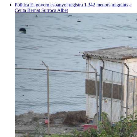
Política
El govern espanyol registra 1.342 menors migrants a
Ceuta
Bernat Surroca Albet