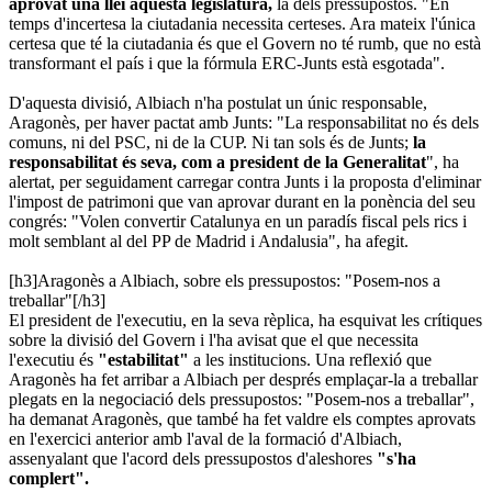
aprovat una llei aquesta legislatura,
la dels pressupostos. "En
temps d'incertesa la ciutadania necessita certeses. Ara mateix l'única
certesa que té la ciutadania és que el Govern no té rumb, que no està
transformant el país i que la fórmula ERC-Junts està esgotada".
D'aquesta divisió, Albiach n'ha postulat un únic responsable,
Aragonès, per haver pactat amb Junts: "La responsabilitat no és dels
comuns, ni del PSC, ni de la CUP. Ni tan sols és de Junts;
la
responsabilitat és seva, com a president de la Generalitat
", ha
alertat, per seguidament carregar contra Junts i la proposta d'eliminar
l'impost de patrimoni que van aprovar durant en la ponència del seu
congrés: "Volen convertir Catalunya en un paradís fiscal pels rics i
molt semblant al del PP de Madrid i Andalusia", ha afegit.
[h3]Aragonès a Albiach, sobre els pressupostos: "Posem-nos a
treballar"[/h3]
El president de l'executiu, en la seva rèplica, ha esquivat les crítiques
sobre la divisió del Govern i l'ha avisat que el que necessita
l'executiu és
"estabilitat"
a les institucions. Una reflexió que
Aragonès ha fet arribar a Albiach per després emplaçar-la a treballar
plegats en la negociació dels pressupostos: "Posem-nos a treballar",
ha demanat Aragonès, que també ha fet valdre els comptes aprovats
en l'exercici anterior amb l'aval de la formació d'Albiach,
assenyalant que l'acord dels pressupostos d'aleshores
"s'ha
complert".