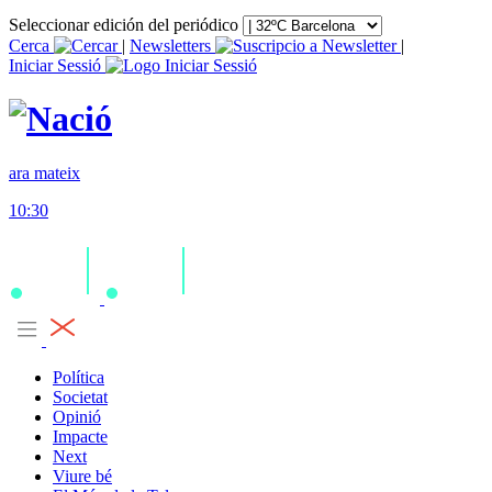
Seleccionar edición del periódico
Cerca
|
Newsletters
|
Iniciar Sessió
ara mateix
10:30
Política
Societat
Opinió
Impacte
Next
Viure bé