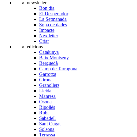
newsletter
Bon dia
El Despertador
La Setmanada
Sopa de dades
Impacte
Nextletter
Criar
edicions
Catalunya
Baix Montseny
Berguedà
Camp de Tarragona
Garrotxa
Girona
Granollers
Lleida
Manresa
Osona
Ripollès
Rubí
Sabadell
Sant Cugat
Solsona
Terrassa