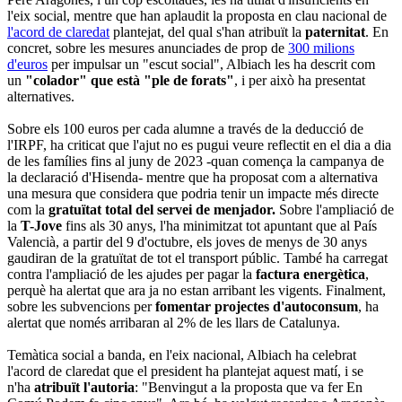
l'eix social, mentre que han aplaudit la proposta en clau nacional de
l'acord de claredat
plantejat, del qual s'han atribuït la
paternitat
. En
concret, sobre les mesures anunciades de prop de
300 milions
d'euros
per impulsar un "escut social", Albiach les ha descrit com
un
"colador" que està "ple de forats"
, i per això ha presentat
alternatives.
Sobre els 100 euros per cada alumne a través de la deducció de
l'IRPF, ha criticat que l'ajut no es pugui veure reflectit en el dia a dia
de les famílies fins al juny de 2023 -quan comença la campanya de
la declaració d'Hisenda- mentre que ha proposat com a alternativa
una mesura que considera que podria tenir un impacte més directe
com la
gratuïtat total del servei de menjador.
Sobre l'ampliació de
la
T-Jove
fins als 30 anys, l'ha minimitzat tot apuntant que al País
Valencià, a partir del 9 d'octubre, els joves de menys de 30 anys
gaudiran de la gratuïtat de tot el transport públic. També ha carregat
contra l'ampliació de les ajudes per pagar la
factura energètica
,
perquè ha alertat que ara ja no estan arribant les vigents. Finalment,
sobre les subvencions per
fomentar projectes d'autoconsum
, ha
alertat que només arribaran al 2% de les llars de Catalunya.
Temàtica social a banda, en l'eix nacional, Albiach ha celebrat
l'acord de claredat que el president ha plantejat aquest matí, i se
n'ha
atribuït l'autoria
: "Benvingut a la proposta que va fer En