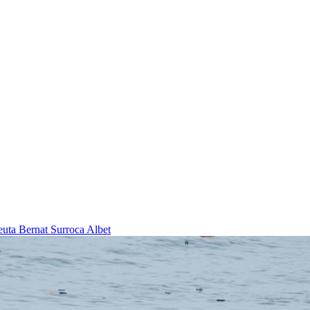
Ceuta
Bernat Surroca Albet