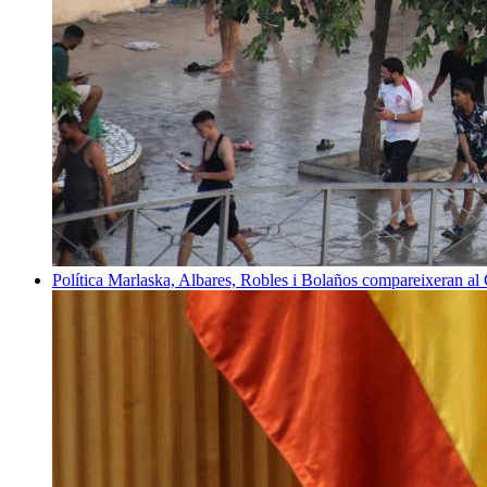
Política
Marlaska, Albares, Robles i Bolaños compareixeran al