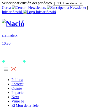
Seleccionar edición del periódico
Cerca
|
Newsletters
|
Iniciar Sessió
ara mateix
10:30
Política
Societat
Opinió
Impacte
Next
Viure bé
El Món de la Tele