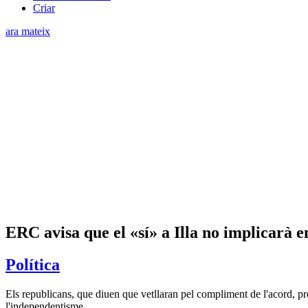
Criar
ara mateix
ERC avisa que el «sí» a Illa no implicarà 
Política
Els republicans, que diuen que vetllaran pel compliment de l'acord, p
l'independentisme