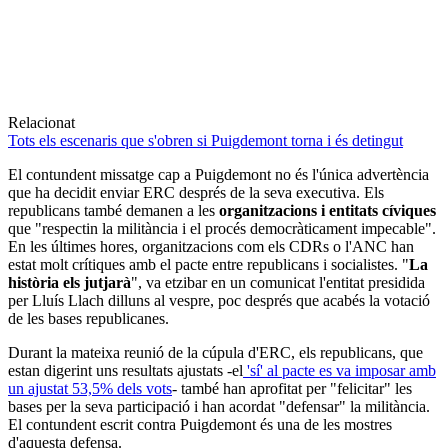
Relacionat
Tots els escenaris que s'obren si Puigdemont torna i és detingut
El contundent missatge cap a Puigdemont no és l'única advertència
que ha decidit enviar ERC després de la seva executiva. Els
republicans també demanen a les
organitzacions i entitats cíviques
que "respectin la militància i el procés democràticament impecable".
En les últimes hores, organitzacions com els CDRs o l'ANC han
estat molt crítiques amb el pacte entre republicans i socialistes. "
La
història els jutjarà
", va etzibar en un comunicat l'entitat presidida
per Lluís Llach dilluns al vespre, poc després que acabés la votació
de les bases republicanes.
Durant la mateixa reunió de la cúpula d'ERC, els republicans, que
estan digerint uns resultats ajustats -el
'sí' al pacte es va imposar amb
un ajustat 53,5% dels vots
- també han aprofitat per "felicitar" les
bases per la seva participació i han acordat "defensar" la militància.
El contundent escrit contra Puigdemont és una de les mostres
d'aquesta defensa.