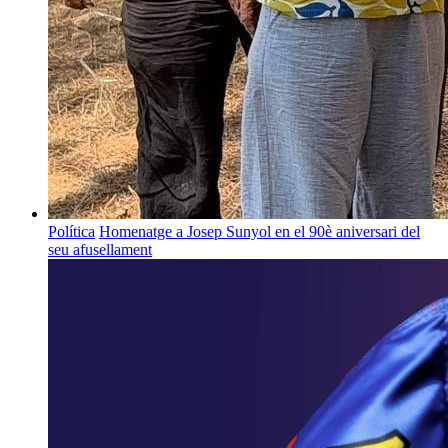
Política
Homenatge a Josep Sunyol en el 90è aniversari del
seu afusellament