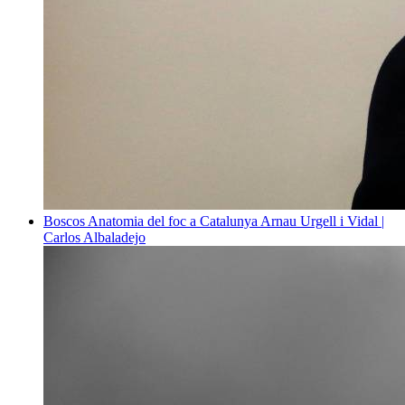
Boscos
Anatomia del foc a Catalunya
Arnau Urgell i Vidal |
Carlos Albaladejo