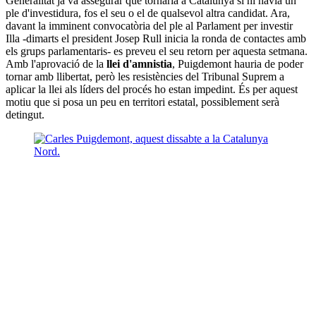
Generalitat ja va assegurar que tornaria a Catalunya si hi havia un
ple d'investidura, fos el seu o el de qualsevol altra candidat. Ara,
davant la imminent convocatòria del ple al Parlament per investir
Illa -dimarts el president Josep Rull inicia la ronda de contactes amb
els grups parlamentaris- es preveu el seu retorn per aquesta setmana.
Amb l'aprovació de la
llei d'amnistia
, Puigdemont hauria de poder
tornar amb llibertat, però les resistències del Tribunal Suprem a
aplicar la llei als líders del procés ho estan impedint. És per aquest
motiu que si posa un peu en territori estatal, possiblement serà
detingut.