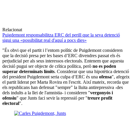
Relacionat
Puigdemont responsabilitza ERC del perill que la seva detenció
sigui una «possibilitat real d'aquí a pocs dies»
"És obvi que el partit i l’entorn polític de Puigdemont consideren
que la decisió presa per les bases d’ERC divendres passat els és
perjudicial per als seus interessos electorals. Entenem que aquesta
decisió pugui ser objecte de crítica política, però
no es poden
superar determinats límits
. Considerar que una hipotètica detenció
del president Puigdemont seria culpa d’ERC és una
ofensa
", afegeix
el partit liderat per Marta Rovira en l'escrit. Així mateix, recorda que
els republicans han defensat "sempre" la lluita antirepressiva -des
dels indults a la llei de l'amnistia- i consideren "
vergonyós i
ofensiu
" que Junts faci sevir la repressió per "
treure profit
electoral
".