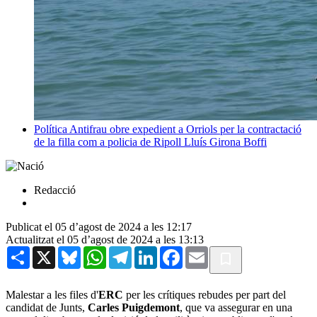
Política
Antifrau obre expedient a Orriols per la contractació
de la filla com a policia de Ripoll
Lluís Girona Boffi
Redacció
Publicat el 05 d’agost de 2024 a les 12:17
Actualitzat el 05 d’agost de 2024 a les 13:13
Share
X
Bluesky
WhatsApp
Telegram
LinkedIn
Facebook
Email
Malestar a les files d'
ERC
per les crítiques rebudes per part del
candidat de Junts,
Carles Puigdemont
, que va assegurar en una