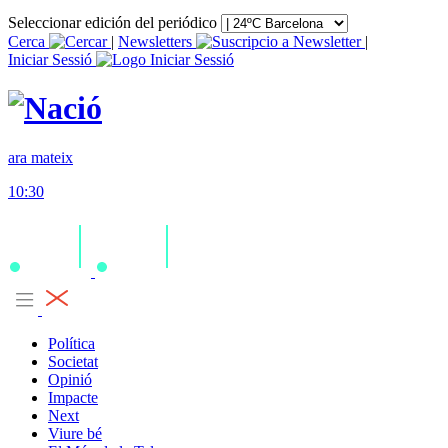
Seleccionar edición del periódico
Cerca
|
Newsletters
|
Iniciar Sessió
ara mateix
10:30
Política
Societat
Opinió
Impacte
Next
Viure bé