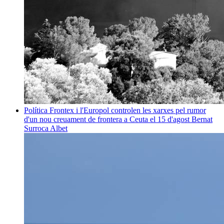
Política
Frontex i l'Europol controlen les xarxes pel rumor
d'un nou creuament de frontera a Ceuta el 15 d'agost
Bernat
Surroca Albet