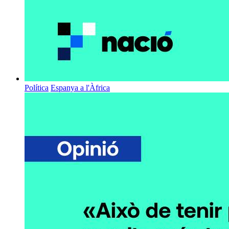
Política
Espanya a l'Àfrica