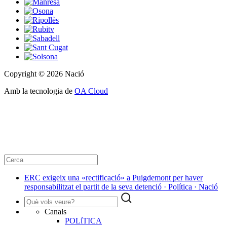
Copyright © 2026 Nació
Amb la tecnologia de
OA Cloud
ERC exigeix una «rectificació» a Puigdemont per haver
responsabilitzat el partit de la seva detenció · Política · Nació
Canals
POLíTICA